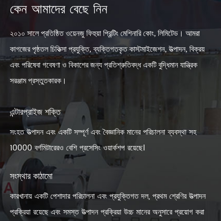
কেন আমাদের বেছে নিন
২০১০ সালে প্রতিষ্ঠিত ওয়েনজু ফিহুয়া প্রিন্টিং মেশিনারি কোং, লিমিটেড। আমরা
কাগজের পৃষ্ঠতল চিকিত্সা প্রযুক্তি, ব্যক্তিগতকৃত কাস্টমাইজেশন, উত্পাদন, বিক্রয়
এবং পরিষেবা গবেষণা ও বিকাশের জন্য প্রতিশ্রুতিবদ্ধ একটি বুদ্ধিমান যান্ত্রিক
সরঞ্জাম প্রস্তুতকারক।
এন্টারপ্রাইজ শক্তি
সংহত উত্পাদন এবং একটি সম্পূর্ণ এবং বৈজ্ঞানিক মানের পরিচালনা ব্যবস্থা সহ
10000 বর্গমিটারেরও বেশি প্রসেসিং ওয়ার্কশপ রয়েছে।
সংস্থার কাঠামো
কারখানায় একটি পেশাদার পরিচালনা এবং প্রযুক্তিগত দল, প্রথম শ্রেণির উত্পাদন
প্রক্রিয়া রয়েছে এবং সমস্ত উত্পাদন প্রক্রিয়া উচ্চ মানের অনুসারে প্রয়োগ করা