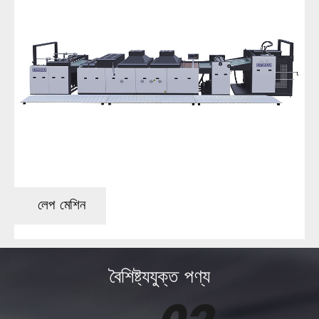
লেপ মেশিন
বৈশিষ্ট্যযুক্ত পণ্য