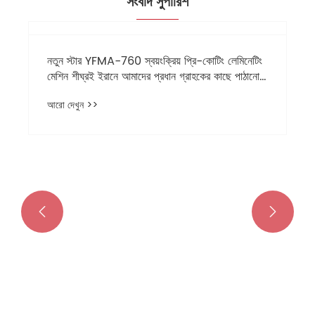
সংবাদ সুপারিশ


নতুন স্টার YFMA-760 স্বয়ংক্রিয় প্রি-কোটিং লেমিনেটিং
মেশিন শীঘ্রই ইরানে আমাদের প্রধান গ্রাহকের কাছে পাঠানো
হবে।
আরো দেখুন >>