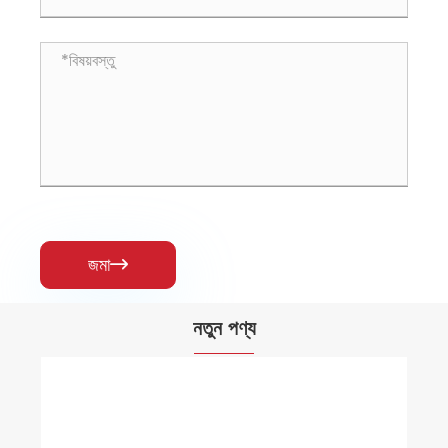
জমা

নতুন পণ্য