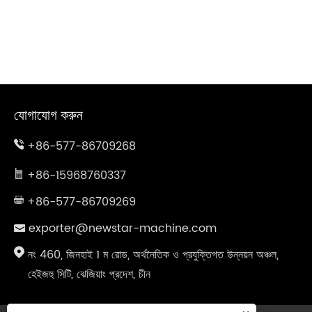
যোগাযোগ করুন
+86-577-86709268
+86-15968760337
+86-577-86709269
exporter@newstar-machine.com
নং 460, জিনহাই 1 ম রোড, অর্থনৈতিক ও প্রযুক্তিগত উন্নয়ন অঞ্চল,
হেইজহু সিটি, ঝেজিয়াং প্রদেশ, চীন