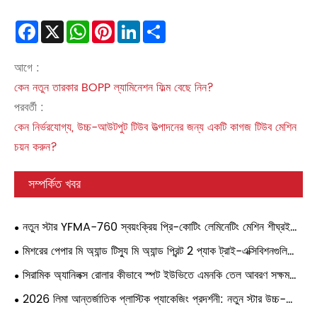
Facebook
X
WhatsApp
Pinterest
LinkedIn
Share
আগে :
কেন নতুন তারকার BOPP ল্যামিনেশন ফিল্ম বেছে নিন?
পরবর্তী :
কেন নির্ভরযোগ্য, উচ্চ-আউটপুট টিউব উত্পাদনের জন্য একটি কাগজ টিউব মেশিন
চয়ন করুন?
সম্পর্কিত খবর
নতুন স্টার YFMA-760 স্বয়ংক্রিয় প্রি-কোটিং লেমিনেটিং মেশিন শীঘ্রই
সৌদি আরবে একজন গ্রাহকের কাছে পাঠানো হবে।
মিশরের পেপার মি অ্যান্ড টিস্যু মি অ্যান্ড প্রিন্ট 2 প্যাক ট্রাই-এক্সিবিশনগুলি
দুর্দান্তভাবে খোলা হয়েছে, প্যাকেজিংয়ে নতুন ট্রেন্ডগুলিতে এক ঝাঁকুনির উঁকি দেয়।
সিরামিক অ্যানিলক্স রোলার কীভাবে স্পট ইউভিতে এমনকি তেল আবরণ সক্ষম
করে
2026 লিমা আন্তর্জাতিক প্লাস্টিক প্যাকেজিং প্রদর্শনী: নতুন স্টার উচ্চ-
পারফরম্যান্স স্বয়ংক্রিয় ল্যামিনেশন মেশিন প্রদর্শন করবে