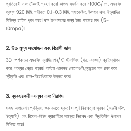
প্রতিরোধী এবং টেকসই গ্রহণ করে। কাগজ সমর্থন করে ≥100G/㎡, এমবসিং
প্রস্থ 920 মিমি, গভীরতা 0.1-0.3 মিমি, প্যাকেজিং, উপহার বাক্স, ইত্যাদির
বিভিন্ন চাহিদা পূরণ করে। দক্ষ উৎপাদনের জন্য উচ্চ কাজের চাপ (5-
10mpa)।
2. উচ্চ মূল্য সংযোজন এবং বিরোধী জাল
3D স্পর্শকাতর এমবসিং ল্যামিনেশন/হট স্ট্যাম্পিং (খরচ-সঞ্চয়) প্রতিস্থাপন
করে, পণ্যের গ্রেড বাড়ায়। কাস্টম এমবসড লোগোগুলি ব্র্যান্ডের মান রক্ষা করে
স্বীকৃতি এবং জাল-বিরোধিতাকে উন্নত করে।
3. ব্যবহারকারী-বান্ধব এবং নিরাপদ
সহজ অপারেশন প্রক্রিয়া, শুরু করতে দ্রুত। সম্পূর্ণ নিরাপত্তা সুরক্ষা (জরুরী স্টপ,
ইত্যাদি) এবং রিয়েল-টাইম প্যারামিটার সমন্বয় নিরাপদ এবং স্থিতিশীল উত্পাদন
নিশ্চিত করে।