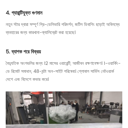
4. গ্যারান্টিযুক্ত গুণমান
নতুন স্টার দ্বারা সম্পূর্ণ প্রি-ডেলিভারি পরিদর্শন, জটিল ডিবাগিং ছাড়াই অবিলম্বে
ব্যবহারের জন্য কারখানা-ক্যালিব্রেট করা হয়েছে।
5. ব্যাপক পরে বিক্রয়
বৈদ্যুতিক অংশগুলির জন্য 12 মাসের ওয়ারেন্টি, আজীবন রক্ষণাবেক্ষণ। 1-ওয়ার্কিং-
ডে রিমোট সমাধান, 48-ঘন্টা অন-সাইট পরিষেবা। গ্লোবাল সার্ভিস নেটওয়ার্ক
দেশে এবং বিদেশে কভার করে।