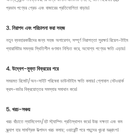
প্রভাব পণ্যের গ্রেড এবং বাজারের প্রতিযোগিতা বাড়ায়।
3. নিরাপদ এবং পরিচালনা করা সহজ
নতুন ব্যবহারকারীদের জন্য সহজ অপারেশন, সম্পূর্ণ নিরাপত্তা সুরক্ষা। রিয়েল-টাইম
প্যারামিটার সমন্বয় স্থিতিশীল গুণমান নিশ্চিত করে, অযোগ্য পণ্যের ক্ষতি এড়ায়।
4. উদ্বেগ-মুক্ত বিক্রয়ের পরে
সময়মত রিমোট/অন-সাইট পরিষেবা ডাউনটাইম ক্ষতি কমায়। গ্লোবাল নেটওয়ার্ক
ক্রস-বর্ডার বিক্রয়োত্তর সমস্যার সমাধান করে।
5. খরচ-সঞ্চয়
খরচ বাঁচাতে ল্যামিনেশন/হট স্ট্যাম্পিং প্রতিস্থাপন করে। উচ্চ দক্ষতা এবং কম
স্ক্র্যাপ হার সামগ্রিক উত্পাদন খরচ কমায়; ওয়ারেন্টি পরে পছন্দের খুচরা যন্ত্রাংশ।