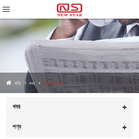
বাড়ি
খবর
কোম্পানির খবর
খবর
পণ্য