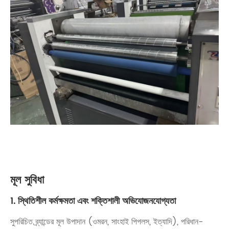
মূল সুবিধা
1. স্থিতিশীল কর্মক্ষমতা এবং শক্তিশালী অভিযোজনযোগ্যতা
সুপরিচিত ব্র্যান্ডের মূল উপাদান (ওমরন, সাংহাই পিপলস, ইত্যাদি), পরিধান-