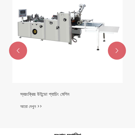


স্বয়ংক্রিয় উইন্ডো প্যাচিং মেশিন
আরো দেখুন >>