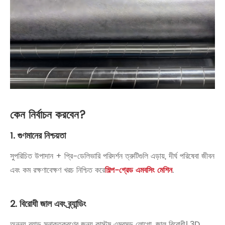
কেন নির্বাচন করবেন?
1. গুণমানের নিশ্চয়তা
সুপরিচিত উপাদান + প্রি-ডেলিভারি পরিদর্শন ত্রুটিগুলি এড়ায়, দীর্ঘ পরিষেবা জীবন
এবং কম রক্ষণাবেক্ষণ খরচ নিশ্চিত করে
শিল্প-গ্রেড এমবসিং মেশিন
.
2. বিরোধী জাল এবং ব্র্যান্ডিং
অনন্য ব্র্যান্ড সনাক্তকরণের জন্য কাস্টম এমবসড লোগো, জাল বিরোধী। 3D