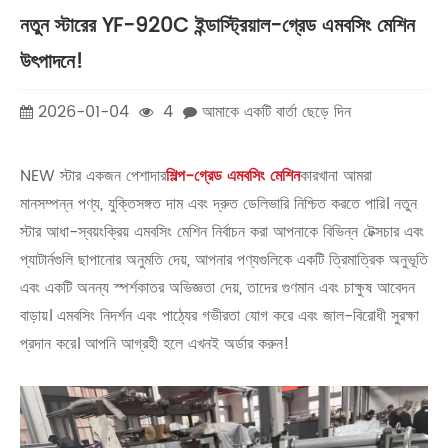
নতুন স্টারের YF-920C ইন্ডাস্ট্রিয়াল-গ্রেড এমবসিং মেশিন
উৎপাদনে!
2026-01-04
4
আমাকে একটি বার্তা ছেড়ে দিন
NEW স্টার একজন পেশাদার
শিল্প-গ্রেড এমবসিং মেশিন
কারখানা আমরা
মানসম্পন্ন পণ্য, যুক্তিসঙ্গত দাম এবং দ্রুত ডেলিভারি নিশ্চিত করতে পারি। নতুন
স্টার আধা-স্বয়ংক্রিয় এমবসিং মেশিন নির্বাচন করা আপনাকে বিভিন্ন টেক্সচার এবং
প্যাটার্নগুলি ছাপানোর অনুমতি দেয়, আপনার পণ্যগুলিকে একটি ত্রিমাত্রিক অনুভূতি
এবং একটি অনন্য স্পর্শকাতর অভিজ্ঞতা দেয়, তাদের গুণমান এবং চাক্ষুষ আবেদন
বাড়ায়। এমবসিং নিদর্শন এবং পাঠ্যের গভীরতা যোগ করে এবং জাল-বিরোধী সুরক্ষা
প্রদান করে। আপনি আগ্রহী হলে এখনই অর্ডার করুন!