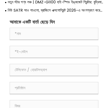
নতুন স্টার পণ্য লঞ্চ | DMZ-G1100 হাই-স্পিড ইঙ্কজেট প্রিন্টার: বুদ্ধিমান
পরিবর্তনশীল মুদ্রণ সক্ষম করা এবং শীট-আপ মুদ্রিত পণ্যগুলির সুনির্দিষ্ট পরিদর্শন
নিউ SATR সাও পাওলো, ব্রাজিলে এক্সপোপ্রিন্ট 2026-এ অংশগ্রহণ করেছে
- মূল সরঞ্জাম দেখতে বুথ A-10-150 এ যান
আমাকে একটি বার্তা ছেড়ে দিন