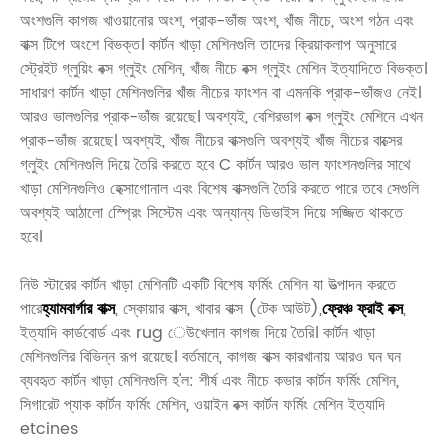
অংশগুলি কাগজ খাওয়ানোর অংশ, প্রাক-ভাঁজ অংশ, খাঁজ নীচে, অংশ গঠন এবং
বাক্স টিপে অংশে বিভক্ত। কার্টন খাড়া মেশিনগুলি তাদের ক্রিয়াকলাপ অনুসারে
স্ট্রেইট গ্লুয়িং বক্স গ্লুইং মেশিন, খাঁজ নীচে বক্স গ্লুইং মেশিন ইত্যাদিতে বিভক্ত।
সাধারণ কার্টন খাড়া মেশিনগুলির খাঁজ নীচের ফাংশন বা এমনকি প্রাক-ভাঁজও নেই।
আরও ভালগুলির প্রাক-ভাঁজ রয়েছে। অবশ্যই, বেশিরভাগ বক্স গ্লুইং মেশিনে এখন
প্রাক-ভাঁজ রয়েছে। অবশ্যই, খাঁজ নীচের বাক্সগুলি অবশ্যই খাঁজ নীচের বাক্সের
গ্লুইং মেশিনগুলি দিয়ে তৈরি করতে হবে C কার্টন আরও ভাল ফাংশনগুলির সাথে
খাড়া মেশিনগুলিও হেক্সাগোনাল এবং বিশেষ বাক্সগুলি তৈরি করতে পারে তবে সেগুলি
অবশ্যই আঠালো স্প্রেিং সিস্টেম এবং অন্যান্য ডিভাইস দিয়ে সজ্জিত থাকতে
হবে।
নিউ স্টারের কার্টন খাড়া মেশিনটি একটি বিশেষ ফর্মিং মেশিন যা উত্পাদন করতে
পারে
হ্যামবার্গার বাক্স
, স্কোয়ার বাক্স, খাবার বাক্স (টেক আউট),
ফ্রেঞ্চ ফ্রাই বক্স
,
ইত্যাদি কার্ডবোর্ড এবং rug েউখেলান কাগজ দিয়ে তৈরি। কার্টন খাড়া
মেশিনগুলির বিভিন্ন রূপ রয়েছে। বর্তমানে, কাগজ বাক্স কারখানায় আরও ঘন ঘন
ব্যবহৃত কার্টন খাড়া মেশিনগুলি হ'ল: শীর্ষ এবং নীচে কভার কার্টন ফর্মিং মেশিন,
সিগারেট প্যাক কার্টন ফর্মিং মেশিন, ওয়াইন বক্স কার্টন ফর্মিং মেশিন ইত্যাদি
etcines