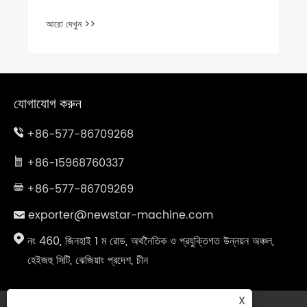
যোগাযোগ করুন
+86-577-86709268
+86-15968760337
+86-577-86709269
exporter@newstar-machine.com
নং 460, জিনহাই 1 ম রোড, অর্থনৈতিক ও প্রযুক্তিগত উন্নয়ন অঞ্চল,
হেইজহু সিটি, ঝেজিয়াং প্রদেশ, চীন
X