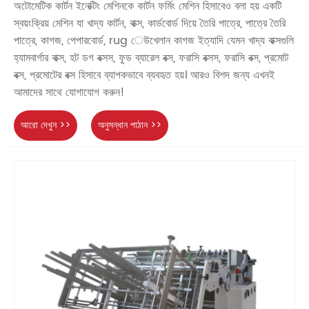
অটোমেটিক কার্টন ইনেক্টিং মেশিনকে কার্টন ফর্মিং মেশিন হিসাবেও বলা হয় একটি
স্বয়ংক্রিয় মেশিন যা খাদ্য কার্টন, বাক্স, কার্ডবোর্ড দিয়ে তৈরি পাত্রে, পাত্রে তৈরি
পাত্রে, কাগজ, পেপারবোর্ড, rug েউখেলান কাগজ ইত্যাদি যেমন খাদ্য বাক্সগুলি
হ্যামবার্গার বাক্স, হট ডগ বক্সস, ফুড ব্যারেল বক্স, ফরাসি বক্সস, ফরাসি বক্স, প্রমোট
বক্স, প্রমোটের বক্স হিসাবে ব্যাপকভাবে ব্যবহৃত হয়। আরও বিশদ জন্য এখনই
আমাদের সাথে যোগাযোগ করুন!
আরো দেখুন >>
অনুসন্ধান পাঠান >>