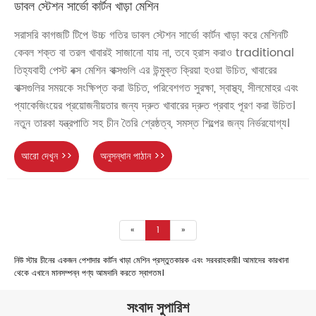
ডাবল স্টেশন সার্ভো কার্টন খাড়া মেশিন
সরাসরি কাগজটি টিপে উচ্চ গতির ডাবল স্টেশন সার্ভো কার্টন খাড়া করে মেশিনটি
কেবল শক্ত বা তরল খাবারই সাজানো যায় না, তবে হ্রাস করাও traditional
তিহ্যবাহী পেস্ট বক্স মেশিন বাক্সগুলি এর উন্মুক্ত ক্রিয়া হওয়া উচিত, খাবারের
বাক্সগুলির সময়কে সংক্ষিপ্ত করা উচিত, পরিবেশগত সুরক্ষা, স্বাস্থ্য, সীলমোহর এবং
প্যাকেজিংয়ের প্রয়োজনীয়তার জন্য দ্রুত খাবারের দ্রুত প্রবাহ পূরণ করা উচিত।
নতুন তারকা যন্ত্রপাতি সহ চীন তৈরি শ্রেষ্ঠত্ব, সমস্ত শিল্পের জন্য নির্ভরযোগ্য।
আরো দেখুন >>
অনুসন্ধান পাঠান >>
«
1
»
নিউ স্টার চীনের একজন পেশাদার কার্টন খাড়া মেশিন প্রস্তুতকারক এবং সরবরাহকারী। আমাদের কারখানা
থেকে এখানে মানসম্পন্ন পণ্য আমদানি করতে স্বাগতম।
সংবাদ সুপারিশ