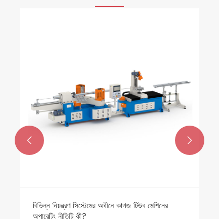
একটি আবরণ মেশিন এবং এর ব্যবহার কি?
আরো দেখুন >>

