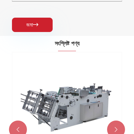
জমা

সংশ্লিষ্ট পণ্য

