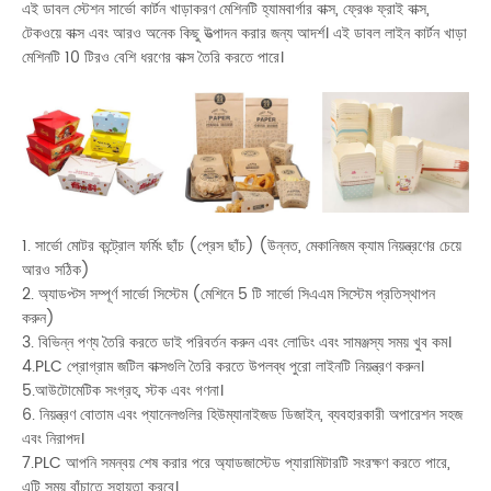
এই ডাবল স্টেশন সার্ভো কার্টন খাড়াকরণ মেশিনটি হ্যামবার্গার বাক্স, ফ্রেঞ্চ ফ্রাই বাক্স,
টেকওয়ে বাক্স এবং আরও অনেক কিছু উত্পাদন করার জন্য আদর্শ। এই ডাবল লাইন কার্টন খাড়া
মেশিনটি 10 ​​টিরও বেশি ধরণের বাক্স তৈরি করতে পারে।
1. সার্ভো মোটর কন্ট্রোল ফর্মিং ছাঁচ (প্রেস ছাঁচ) (উন্নত, মেকানিজম ক্যাম নিয়ন্ত্রণের চেয়ে
আরও সঠিক)
2. অ্যাডপ্টস সম্পূর্ণ সার্ভো সিস্টেম (মেশিনে 5 টি সার্ভো সিএএম সিস্টেম প্রতিস্থাপন
করুন)
3. বিভিন্ন পণ্য তৈরি করতে ডাই পরিবর্তন করুন এবং লোডিং এবং সামঞ্জস্য সময় খুব কম।
4.PLC প্রোগ্রাম জটিল বাক্সগুলি তৈরি করতে উপলব্ধ পুরো লাইনটি নিয়ন্ত্রণ করুন।
5.আউটোমেটিক সংগ্রহ, স্টক এবং গণনা।
6. নিয়ন্ত্রণ বোতাম এবং প্যানেলগুলির হিউম্যানাইজড ডিজাইন, ব্যবহারকারী অপারেশন সহজ
এবং নিরাপদ।
7.PLC আপনি সমন্বয় শেষ করার পরে অ্যাডজাস্টেড প্যারামিটারটি সংরক্ষণ করতে পারে,
এটি সময় বাঁচাতে সহায়তা করবে।