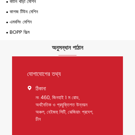
কার্টন খাড়া মেশিন
কাগজ টিউব মেশিন
এমবসিং মেশিন
BOPP ফিল্ম
অনুসন্ধান পাঠান
যোগাযোগের তথ্য
ঠিকানা

নং 460, জিনহাই 1 ম রোড,
অর্থনৈতিক ও প্রযুক্তিগত উন্নয়ন
অঞ্চল, হেইজহু সিটি, ঝেজিয়াং প্রদেশ,
চীন