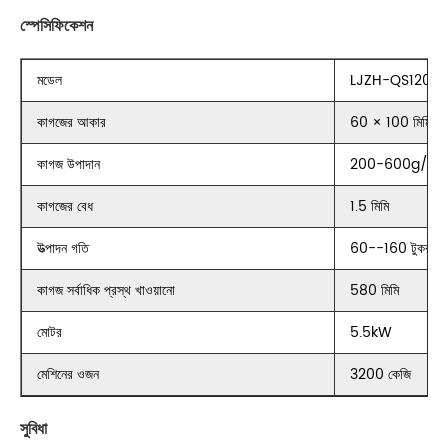
স্পেসিফিকেশন
মডেল
LJZH-QS1200
কাগজের আকার
60 × 100 মিমি 3
কাগজ উপাদান
200-600g/㎡ কার্
কাগজের বেধ
1.5 মিমি
উত্পাদন গতি
60--160 টুকরা/মি
কাগজ সর্বাধিক প্রস্থ খাওয়ানো
580 মিমি
মোটর
5.5kW
মেশিনের ওজন
3200 কেজি
সুবিধা