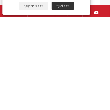
প্রত্যাখ্যান করুন
গ্রহণ করুন




যোগাযোগ করুন
+86-577-86709268
+86-15968760337
+86-577-86709269
exporter@newstar-machine.com
নং 460, জিনহাই 1 ম রোড, অর্থনৈতিক ও প্রযুক্তিগত উন্নয়ন অঞ্চল,
হেইজহু সিটি, ঝেজিয়াং প্রদেশ, চীন
কপিরাইট © 2025 ওয়েনজহু ফিহুয়া প্রিন্টিং মেশিনারি কোং, লিমিটেড সমস্ত
অধিকার সংরক্ষিত।
Links
|
Sitemap
|
RSS
|
XML
|