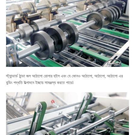
স্ট্যান্ডার্ড ঠান্ডা জল আঠালো রোলার হুইল এবং যে কোনও আঠালো, আঠালো, আঠালো এর
বন্ডিং পদ্ধতি উত্পাদনে ইচ্ছায় সামঞ্জস্য করতে পারে।