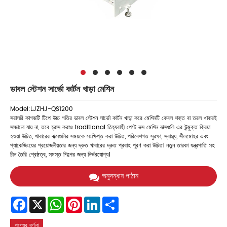
ডাবল স্টেশন সার্ভো কার্টন খাড়া মেশিন
Model:LJZHJ-QS1200
সরাসরি কাগজটি টিপে উচ্চ গতির ডাবল স্টেশন সার্ভো কার্টন খাড়া করে মেশিনটি কেবল শক্ত বা তরল খাবারই
সাজানো যায় না, তবে হ্রাস করাও traditional তিহ্যবাহী পেস্ট বক্স মেশিন বাক্সগুলি এর উন্মুক্ত ক্রিয়া
হওয়া উচিত, খাবারের বাক্সগুলির সময়কে সংক্ষিপ্ত করা উচিত, পরিবেশগত সুরক্ষা, স্বাস্থ্য, সীলমোহর এবং
প্যাকেজিংয়ের প্রয়োজনীয়তার জন্য দ্রুত খাবারের দ্রুত প্রবাহ পূরণ করা উচিত। নতুন তারকা যন্ত্রপাতি সহ
চীন তৈরি শ্রেষ্ঠত্ব, সমস্ত শিল্পের জন্য নির্ভরযোগ্য।
অনুসন্ধান পাঠান
Facebook
X
WhatsApp
Pinterest
LinkedIn
Share
পণ্যের বর্ণনা