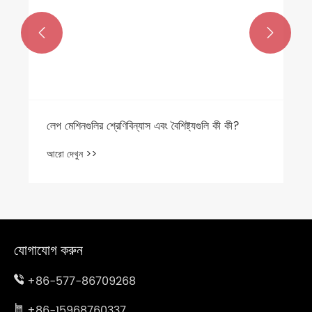


ন্যাস এবং বৈশিষ্ট্যগুলি কী কী?
যোগাযোগ করুন
+86-577-86709268
+86-15968760337