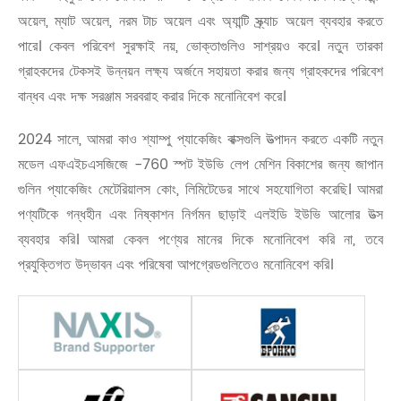
অয়েল, ম্যাট অয়েল, নরম টাচ অয়েল এবং অ্যান্টি স্ক্র্যাচ অয়েল ব্যবহার করতে
পারে। কেবল পরিবেশ সুরক্ষাই নয়, ভোক্তাগুলিও সাশ্রয়ও করে। নতুন তারকা
গ্রাহকদের টেকসই উন্নয়ন লক্ষ্য অর্জনে সহায়তা করার জন্য গ্রাহকদের পরিবেশ
বান্ধব এবং দক্ষ সরঞ্জাম সরবরাহ করার দিকে মনোনিবেশ করে।
2024 সালে, আমরা কাও শ্যাম্পু প্যাকেজিং বাক্সগুলি উত্পাদন করতে একটি নতুন
মডেল এফএইচএসজিজে -760 স্পট ইউভি লেপ মেশিন বিকাশের জন্য জাপান
গুলিন প্যাকেজিং মেটেরিয়ালস কোং, লিমিটেডের সাথে সহযোগিতা করেছি। আমরা
পণ্যটিকে গন্ধহীন এবং নিষ্কাশন নির্গমন ছাড়াই এলইডি ইউভি আলোর উত্স
ব্যবহার করি। আমরা কেবল পণ্যের মানের দিকে মনোনিবেশ করি না, তবে
প্রযুক্তিগত উদ্ভাবন এবং পরিষেবা আপগ্রেডগুলিতেও মনোনিবেশ করি।