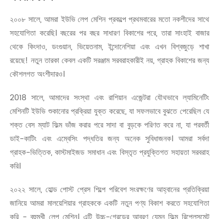
২০০৮ সালে, আমরা ইউভি লেপ মেশিন প্রকল্পে প্রথমবারের মতো নকশীদের সাথে
সহযোগিতা করেছি। বছরের পর বছর সাধারণ বিকাশের পরে, তারা সাংহাই বাজার
থেকে কিংদাও, ডংগুয়ান, ভিয়েতনাম, ইন্দোনেশিয়া এবং এখন বিশ্বজুড়ে শাখা
রয়েছে! নতুন তারকা কেবল একটি সরঞ্জাম সরবরাহকারীই নয়, গ্রাহক বিকাশের জন্য
কৌশলগত অংশীদারও।
2018 সালে, আমাদের সংস্থা এবং রাশিয়ান এজেন্টরা যৌথভাবে ল্যামিনেটিং
মেশিনটি ইউভি শুকানোর প্রক্রিয়া যুক্ত করেছে, যা সফলভাবে বুঝতে পেরেছিল যে
শক্ত বেস ম্যাট ফিল্ম ভাঁজ করার পরে সাদা বা বুড়কে পরিণত করে না, যা পরবর্তী
ডাই-কাটিং এবং এম্বেসিং পদ্ধতির জন্য অনেক সুবিধাজনক। আমরা সর্বদা
গ্রাহক-ভিত্তিক, কাস্টমাইজড সমাধান এবং বিস্তৃত প্রযুক্তিগত সহায়তা সরবরাহ
করি।
২০২২ সালে, হোল্ড পোস্ট প্রেস শিল্পে পরিবেশ সংরক্ষণের আহ্বানের প্রতিক্রিয়া
জানিয়ে আমরা মালয়েশিয়ার গ্রাহককে একটি নতুন পণ্য বিকাশ করতে সহযোগিতা
করি - বহুমুখী লেপ মেশিন। এটি উচ্চ-গ্রেডের আবরণ যেমন ফিল্ম রিপ্লেসমেন্ট