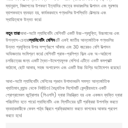
ম্যানুয়াল, বিজ্ঞাপনের উপকরণ ইত্যাদির ক্ষেত্রে কভারগুলির উত্পাদন এবং সুরক্ষায়
ব্যাপকভাবে ব্যবহৃত হয়, কার্যকরভাবে পণ্যগুলির উপস্থিতি টেক্সচার এবং
স্থায়িত্বকে উন্নত করে।
নতুন তারা
আধা-অটো ল্যামিনেটিং মেশিনটি একটি উচ্চ-প্রযুক্তি, উচ্চমানের এবং
উপন্যাস-চেহারা
ল্যামিনেটিং মেশিন
এটি একই জাতীয় আন্তর্জাতিক পণ্যগুলির
উন্নত প্রযুক্তির উপর সম্পূর্ণরূপে আঁকায় এবং 30 বছরেরও বেশি উত্পাদন
অভিজ্ঞতার সংমিশ্রণ করে। মেশিনটি প্রাক-প্রলিপ্ত ফিল্ম এবং অ-আঠালো
চলচ্চিত্রের জন্য একটি দ্বৈত-উদ্দেশ্যমূলক মেশিন। এটিতে একটি কমপ্যাক্ট
কাঠামো, ছোট আকার, সহজ অপারেশন এবং একটি উচ্চ ডিগ্রি অটোমেশন রয়েছে।
আধা-অটো ল্যামিনেটিং মেশিনের প্রধান উপাদানগুলি সমস্ত আন্তর্জাতিক
খ্যাতিমান ব্র্যান্ড থেকে নির্বাচিত। বৈদ্যুতিক সিস্টেমটি কেন্দ্রীয়ভাবে একটি
প্রোগ্রামেবল কন্ট্রোলার (পিএলসি) দ্বারা নিয়ন্ত্রিত হয় এবং একজন ব্যক্তি দ্বারা
পরিচালিত হতে পারে। ল্যামিনেটিং এবং স্লিটিংয়ের দুটি প্রক্রিয়া উপলব্ধি করতে
ব্যবহারকারীকে কেবল পাঠ্য স্ক্রিনে প্রক্রিয়াজাত করতে কাগজের আকার প্রবেশ
করতে হবে।