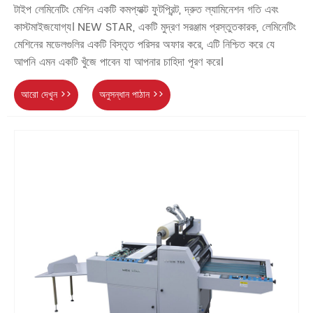
টাইপ লেমিনেটিং মেশিন একটি কমপ্যাক্ট ফুটপ্রিন্ট, দ্রুত ল্যামিনেশন গতি এবং
কাস্টমাইজযোগ্য। NEW STAR, একটি মুদ্রণ সরঞ্জাম প্রস্তুতকারক, লেমিনেটিং
মেশিনের মডেলগুলির একটি বিস্তৃত পরিসর অফার করে, এটি নিশ্চিত করে যে
আপনি এমন একটি খুঁজে পাবেন যা আপনার চাহিদা পূরণ করে।
আরো দেখুন >>
অনুসন্ধান পাঠান >>