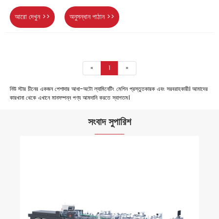
আরো দেখুন >>
অনুসন্ধান পাঠান >>
«
1
»
নিউ স্টার চীনের একজন পেশাদার আধা-অটো ল্যামিনেটিং মেশিন প্রস্তুতকারক এবং সরবরাহকারী। আমাদের
কারখানা থেকে এখানে মানসম্পন্ন পণ্য আমদানি করতে স্বাগতম।
সংবাদ সুপারিশ