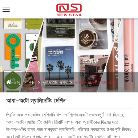
বাড়ি
পণ্য
ল্যামিনেটিং মেশিন
আধা-অটো ল্যামিনেটিং মেশিন
আধা-অটো ল্যামিনেটিং মেশিন
প্রিন্টিং এবং প্যাকেজিং মেশিনারি উত্পাদন শিল্পের একটি গুরুত্বপূর্ণ শাখা হিসাবে,
আধা-অটো ল্যামিনেটিং মেশিন শিল্পটি কাগজ এবং প্লাস্টিকের ফিল্মের মতো
উপকরণগুলির জন্য গরম চাপযুক্ত ল্যামিনেটিং পরিষেবা সরবরাহের উপর দৃষ্টি নিবদ্ধ
করে। এই শিল্পের প্রধান পণ্য - আধা -অটো ল্যামিনেটিং মেশিন, বই, পণ্য