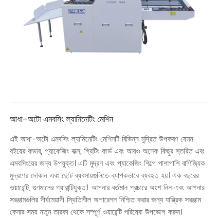
আধা-অটো এমবসিং ল্যামিনেটিং মেশিন
এই আধা-অটো এমবসিং ল্যামিনেটিং মেশিনটি বিভিন্ন মুদ্রিত উপকরণ যেমন
বইয়ের কভার, প্যাকেজিং বাক্স, গ্রিটিং কার্ড এবং আরও অনেক কিছুর স্তরিত এবং
এমবসিংয়ের জন্য উপযুক্ত। এটি মুদ্রণ এবং প্যাকেজিং শিল্পে পাশাপাশি বাণিজ্যিক
মুদ্রণের দোকান এবং ছোট ব্যবসায়গুলিতে ব্যাপকভাবে ব্যবহৃত হয়। এক বছরের
ওয়ারেন্টি, গুণমানের গ্যারান্টিযুক্ত! আপনার বর্তমান প্রচারে অংশ নিন এবং আপনার
সরঞ্জামগুলির দীর্ঘমেয়াদী স্থিতিশীল অপারেশন নিশ্চিত করার জন্য যান্ত্রিক সরঞ্জাম
কেনার সময় নতুন তারকা থেকে সম্পূর্ণ ওয়ারেন্টি পরিষেবা উপভোগ করুন।