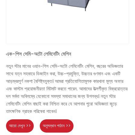
এক-পিস সেমি-অটো লেমিনেটিং মেশিন
নতুন স্টার মানের ওয়ান-পিস সেমি-অটো লেমিনেটিং মেশিন, বছরের অভিজ্ঞতার
সাথে যত্ন সহকারে ডিজাইন করা, উচ্চ-প্রযুক্তি, উচ্চতর গুণমান এবং একটি
আড়ম্বরপূর্ণ নকশা বৈশিষ্ট্যযুক্ত। আমরা প্রতিযোগিতামূলক কারখানা মূল্য অফার
এবং কাস্টম প্রয়োজনীয়তা মিটমাট করতে পারেন. আমাদের উত্সর্গীকৃত বিক্রয়োত্তর
দল সর্বদা অবিলম্বে যেকোনো সমস্যা সমাধানের জন্য উপলব্ধ। নতুন স্টার
লেমিনেটিং মেশিন বাছাই করা নিশ্চিত করে যে আপনার পুরো অভিজ্ঞতা জুড়ে
তাৎক্ষণিক গ্রাহক পরিষেবা পাবেন।
আরো দেখুন >>
অনুসন্ধান পাঠান >>