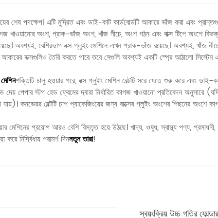
েসিংয়ের শেষ পদক্ষেপ। এটি মুদ্রিত এবং ডাই-কাট কার্ডবোর্ডটি আকারে ভাঁজ করা এবং প্রান্ত
কাগজ খাওয়ানোর অংশ, প্রাক-ভাঁজ অংশ, খাঁজ নীচে, অংশ গঠন এবং বাক্স টিপে অংশে বিভক্ত।
েছে। অবশ্যই, বেশিরভাগ বক্স গ্লুইং মেশিনে এখন প্রাক-ভাঁজ রয়েছে। অবশ্যই, খাঁজ নীচে
 আকারের বাক্সগুলিও তৈরি করতে পারে তবে সেগুলি অবশ্যই একটি স্প্রে আঠালো সিস্টেম এ
র মেশিন
শক্তিটি চালু হওয়ার পরে, বক্স গ্লুইং মেশিন বেল্টটি সরে যেতে শুরু করে এবং ডাই-
 ফিড দেয় পেপার স্টপ হেড ফ্রেমের দ্বারা নির্ধারিত কাগজ খাওয়ানো প্রতিবেদন অনুসারে (যদ
যায়)। কনভেয়র বেল্টটি চাপ প্যাকেজিংয়ের জন্য বাক্সের গ্লুইং অংশের পিছনের অংশে কাগ
়ার মেশিনের প্রয়োগ আরও বেশি বিস্তৃত হয়ে উঠছে। খাদ্য, ওষুধ, স্বাস্থ্য পণ্য, প্রসাধনী, অ
়া করে নির্দ্বিধায় পরামর্শ দিন
নতুন তারা
!
স্বয়ংক্রিয় উচ্চ গতির ফোল্ডার