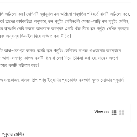
গুলি আঠালো করা। মেশিনটি ম্যানুয়াল বক্স আঠালো পদ্ধতির পরিবর্তে বাক্সটি আঠালো করে,
 তাদের কার্যকারিতা অনুসারে, বক্স গ্লুইং মেশিনগুলি সোজা-আড়ি বক্স গ্লুইং মেশিন,
র বাক্সগুলি তৈরি করতে আপনাকে অবশ্যই একটি খাঁজ নীচে বক্স গ্লুইং মেশিন ব্যবহার
বং অন্যান্য ডিভাইস দিয়ে সজ্জিত করা উচিত।
কাট আধা-সমাপ্ত কাগজ বাক্সটি বাক্স গ্লুয়িং মেশিনের কাগজ খাওয়ানোর অবস্থানে
ি আধা-সমাপ্ত কাগজ বাক্সটি ফিল্ম বা লেপ দিয়ে চিকিত্সা করা হয়, মাঝের অংশে
জের বাক্সটি পরিবহন করে।
্যালকোহল, হালকা শিল্প পণ্য ইত্যাদির প্যাকেজিং বাক্সগুলি মূলত ফোল্ডার গ্লুয়ার্স
View as
 গ্লুয়ার মেশিন