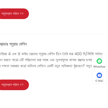
অনুসন্ধান পাঠান >>
োল্ডার গ্লুয়ার মেশিন
য়ংক্রিয় 4 এবং 6 কর্নার ফোল্ডার গ্লুয়ার মেশিন চীনে তৈরি করা 400 মি/মিনিট পর্যন্ত
পাদন করতে পারে। এটি পরিচালনা করা সহজ এবং তুলনামূলক কাগজ বাক্সের গুণমান অর্জন
াদন দক্ষতা সরবরাহ করে। অভিনব মেশিনে একটি নতুন অভিজ্ঞতা খুঁজছেন? নতুন তারা
WhatsApp
E-Mail
অনুসন্ধান পাঠান >>