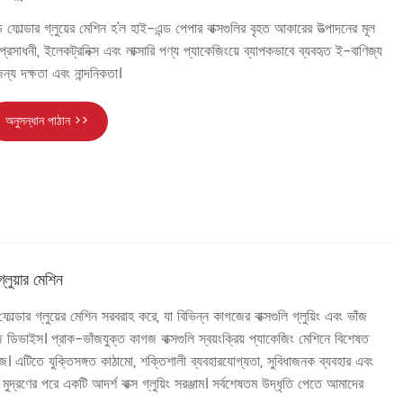
ফোল্ডার গ্লুয়ের মেশিন হ'ল হাই-এন্ড পেপার বাক্সগুলির বৃহত আকারের উত্পাদনের মূল
য, প্রসাধনী, ইলেকট্রনিক্স এবং লাক্সারি পণ্য প্যাকেজিংয়ে ব্যাপকভাবে ব্যবহৃত ই-বাণিজ্য
ন্য দক্ষতা এবং নান্দনিকতা।
অনুসন্ধান পাঠান >>
্লুয়ার মেশিন
 ফোল্ডার গ্লুয়ের মেশিন সরবরাহ করে, যা বিভিন্ন কাগজের বাক্সগুলি গ্লুয়িং এবং ভাঁজ
 ডিভাইস। প্রাক-ভাঁজযুক্ত কাগজ বাক্সগুলি স্বয়ংক্রিয় প্যাকেজিং মেশিনে বিশেষত
হজ। এটিতে যুক্তিসঙ্গত কাঠামো, শক্তিশালী ব্যবহারযোগ্যতা, সুবিধাজনক ব্যবহার এবং
ি মুদ্রণের পরে একটি আদর্শ বাক্স গ্লুয়িং সরঞ্জাম। সর্বশেষতম উদ্ধৃতি পেতে আমাদের