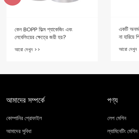
একটি অনমনী
কেন BOPP ফিল্ম প্যাকেজিং এবং
না হারিয়ে 
লেবেলিংয়ের ক্ষেত্রে জয়ী হয়?
দ্রুততম উ
আরো দেখুন
আরো দেখুন >>
আমাদের সম্পর্কে
পণ্য
কোম্পানির প্রোফাইল
লেপ মেশিন
আমাদের সুবিধা
ল্যামিনেটিং মেশিন