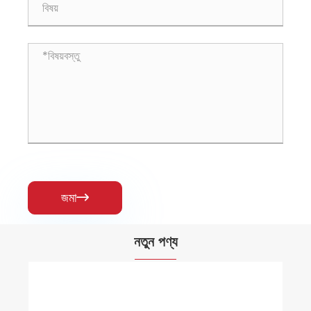
জমা

নতুন পণ্য