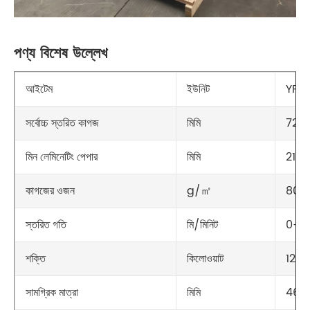
পণ্য বিশেষ উল্লেখ
ইউনিট
YFM
আইটেম
মিমি
720 ম
সর্বোচ্চ স্তরিত কাগজ
মিমি
210 ম
মিন লেমিনেটিং পেপার
g/㎡
80-5
কাগজের ওজন
মি/মিনিট
0-30ম
স্তরিত গতি
কিলোওয়াট
12K
শক্তি
মিমি
460
সামগ্রিক মাত্রা