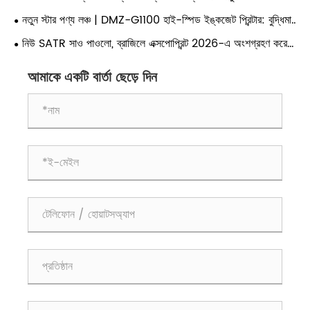
পারফরম্যান্স স্বয়ংক্রিয় ল্যামিনেশন মেশিন প্রদর্শন করবে
নতুন স্টার পণ্য লঞ্চ | DMZ-G1100 হাই-স্পিড ইঙ্কজেট প্রিন্টার: বুদ্ধিমান
পরিবর্তনশীল মুদ্রণ সক্ষম করা এবং শীট-আপ মুদ্রিত পণ্যগুলির সুনির্দিষ্ট পরিদর্শন
নিউ SATR সাও পাওলো, ব্রাজিলে এক্সপোপ্রিন্ট 2026-এ অংশগ্রহণ করেছে
- মূল সরঞ্জাম দেখতে বুথ A-10-150 এ যান
আমাকে একটি বার্তা ছেড়ে দিন