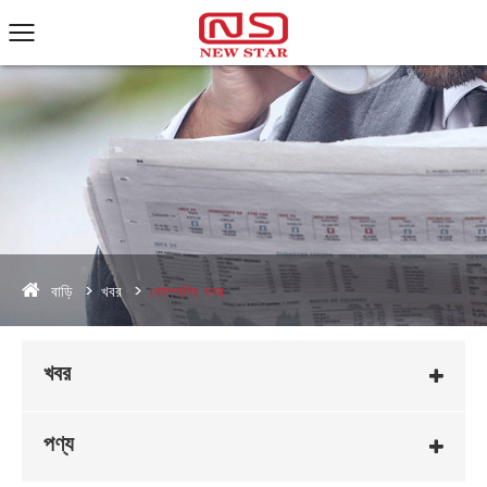
বাড়ি
খবর
কোম্পানির খবর
খবর
পণ্য