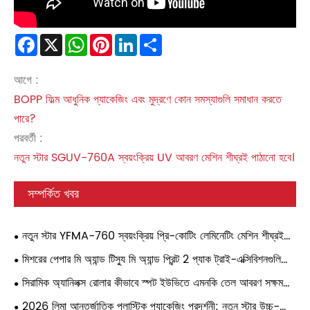
Facebook
X
WhatsApp
Pinterest
LinkedIn
Share
আগে :
BOPP ফিল্ম আধুনিক প্যাকেজিং এবং মুদ্রণে কোন সমস্যাগুলি সমাধান করতে
পারে?
পরবর্তী :
নতুন স্টার SGUV-760A স্বয়ংক্রিয় UV আবরণ মেশিন শীঘ্রই পাঠানো হবে।
সম্পর্কিত খবর
নতুন স্টার YFMA-760 স্বয়ংক্রিয় প্রি-কোটিং লেমিনেটিং মেশিন শীঘ্রই
সৌদি আরবে একজন গ্রাহকের কাছে পাঠানো হবে।
মিশরের পেপার মি অ্যান্ড টিস্যু মি অ্যান্ড প্রিন্ট 2 প্যাক ট্রাই-এক্সিবিশনগুলি
দুর্দান্তভাবে খোলা হয়েছে, প্যাকেজিংয়ে নতুন ট্রেন্ডগুলিতে এক ঝাঁকুনির উঁকি দেয়।
সিরামিক অ্যানিলক্স রোলার কীভাবে স্পট ইউভিতে এমনকি তেল আবরণ সক্ষম
করে
2026 লিমা আন্তর্জাতিক প্লাস্টিক প্যাকেজিং প্রদর্শনী: নতুন স্টার উচ্চ-