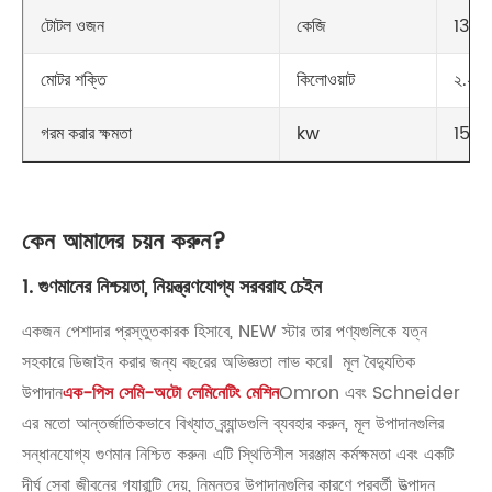
কেজি
1300
টোটল ওজন
কিলোওয়াট
২.২ ক
মোটর শক্তি
kw
15 কি
গরম করার ক্ষমতা
কেন আমাদের চয়ন করুন?
1. গুণমানের নিশ্চয়তা, নিয়ন্ত্রণযোগ্য সরবরাহ চেইন
একজন পেশাদার প্রস্তুতকারক হিসাবে, NEW স্টার তার পণ্যগুলিকে যত্ন
সহকারে ডিজাইন করার জন্য বছরের অভিজ্ঞতা লাভ করে। মূল বৈদ্যুতিক
উপাদান
এক-পিস সেমি-অটো লেমিনেটিং মেশিন
Omron এবং Schneider
এর মতো আন্তর্জাতিকভাবে বিখ্যাত ব্র্যান্ডগুলি ব্যবহার করুন, মূল উপাদানগুলির
সন্ধানযোগ্য গুণমান নিশ্চিত করুন৷ এটি স্থিতিশীল সরঞ্জাম কর্মক্ষমতা এবং একটি
দীর্ঘ সেবা জীবনের গ্যারান্টি দেয়, নিম্নতর উপাদানগুলির কারণে পরবর্তী উত্পাদন