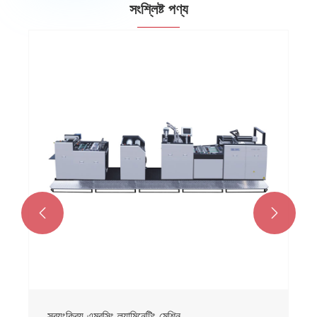
সংশ্লিষ্ট পণ্য
FHS-1050/1300 কোল্ড এবং হট লেমিনেটিং মেশিন
আরো দেখুন >>

