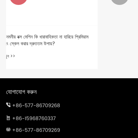
উৎপাদনে নির্ভুলতা এবং দক্ষতার জন্য একটি আবরণ মেশিন কী
তৈরি করে?
আরো দেখুন >>
যোগাযোগ করুন
+86-577-86709268
+86-15968760337
+86-577-86709269