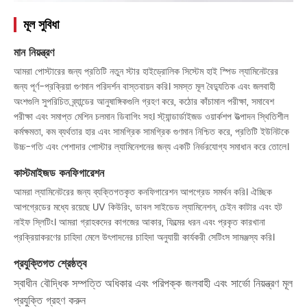
মূল সুবিধা
মান নিয়ন্ত্রণ
আমরা পোস্টারের জন্য প্রতিটি নতুন স্টার হাইড্রোলিক সিস্টেম হাই স্পিড ল্যামিনেটরের
জন্য পূর্ণ-প্রক্রিয়া গুণমান পরিদর্শন বাস্তবায়ন করি। সমস্ত মূল বৈদ্যুতিক এবং জলবাহী
অংশগুলি সুপরিচিত ব্র্যান্ডের আনুষাঙ্গিকগুলি গ্রহণ করে, কঠোর কাঁচামাল পরীক্ষা, সমাবেশ
পরীক্ষা এবং সমাপ্ত মেশিন চলমান ডিবাগিং সহ। স্ট্যান্ডার্ডাইজড ওয়ার্কশপ উত্পাদন স্থিতিশীল
কর্মক্ষমতা, কম ব্যর্থতার হার এবং সামগ্রিক সামগ্রিক গুণমান নিশ্চিত করে, প্রতিটি ইউনিটকে
উচ্চ-গতি এবং পেশাদার পোস্টার ল্যামিনেশনের জন্য একটি নির্ভরযোগ্য সমাধান করে তোলে।
কাস্টমাইজড কনফিগারেশন
আমরা ল্যামিনেটরের জন্য ব্যক্তিগতকৃত কনফিগারেশন আপগ্রেড সমর্থন করি। ঐচ্ছিক
আপগ্রেডের মধ্যে রয়েছে UV কিউরিং, ডাবল সাইডেড ল্যামিনেশন, চেইন কাটার এবং হট
নাইফ স্লিটিং। আমরা গ্রাহকদের কাগজের আকার, ফিল্মের ধরন এবং প্রকৃত কারখানা
প্রক্রিয়াকরণের চাহিদা মেলে উৎপাদনের চাহিদা অনুযায়ী কার্যকরী সেটিংস সামঞ্জস্য করি।
প্রযুক্তিগত শ্রেষ্ঠত্ব
স্বাধীন বৌদ্ধিক সম্পত্তি অধিকার এবং পরিপক্ক জলবাহী এবং সার্ভো নিয়ন্ত্রণ মূল
প্রযুক্তি গ্রহণ করুন