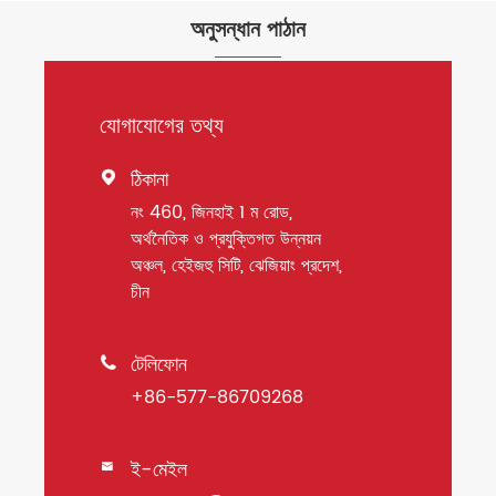
অনুসন্ধান পাঠান
যোগাযোগের তথ্য
ঠিকানা

নং 460, জিনহাই 1 ম রোড,
অর্থনৈতিক ও প্রযুক্তিগত উন্নয়ন
অঞ্চল, হেইজহু সিটি, ঝেজিয়াং প্রদেশ,
চীন
টেলিফোন

+86-577-86709268
ই-মেইল
