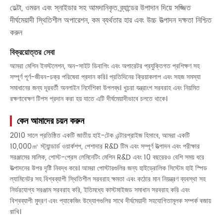
ডেল্টা, ওমরন এবং স্নাইডার সহ আমদানিকৃত ব্র্যান্ডের উপাদান দিয়ে সজ্জিত
দীর্ঘমেয়াদী স্থিতিশীল অপারেশন, কম ব্যর্থতার হার এবং উচ্চ উত্পাদন দক্ষতা নিশ্চিত
করুন
বিক্রয়োত্তর সেবা
আমরা মেশিন ইনস্টলেশন, অন-সাইট ডিবাগিং এবং অপারেটর প্রযুক্তিগত প্রশিক্ষণ সহ
সম্পূর্ণ পূর্ণ-জীবন-চক্র পরিষেবা প্রদান করি। প্রতিদিনের ক্রিয়াকলাপ এবং সহজ সমস্যা
সমাধানের জন্য দূরবর্তী অনলাইন নির্দেশিকা উপলব্ধ। খুচরা যন্ত্রাংশ সরবরাহ এবং নিয়মিত
রক্ষণাবেক্ষণ টিপস প্রদান করা হয় যাতে এটি দীর্ঘমেয়াদীভাবে চলতে থাকে।
কেন আমাদের চয়ন করুন
2010 সালে প্রতিষ্ঠিত একটি জাতীয় হাই-টেক এন্টারপ্রাইজ হিসাবে, আমরা একটি
10,000㎡ স্ট্যান্ডার্ড ওয়ার্কশপ, পেশাদার R&D টিম এবং সম্পূর্ণ উত্পাদন এবং পরীক্ষার
সরঞ্জামের মালিক, পোস্ট-প্রেস লেমিনেটিং মেশিন R&D এবং 10 বছরেরও বেশি সময় ধরে
উত্পাদনের উপর দৃষ্টি নিবদ্ধ করে। আমরা পোস্টারগুলির জন্য হাইড্রোলিক সিস্টেম হাই স্পিড
ল্যামিনেটর সহ বিশ্বব্যাপী স্থিতিশীল সরবরাহ ক্ষমতা এবং কঠোর মান নিয়ন্ত্রণ ব্যবস্থা সহ
নির্ভরযোগ্য সরঞ্জাম সরবরাহ করি, ইতিমধ্যে কাস্টমাইজড সমাধান সরবরাহ করি এবং
বিশ্বব্যাপী মুদ্রণ এবং প্যাকেজিং উদ্যোগগুলির সাথে দীর্ঘমেয়াদী সহযোগিতামূলক সম্পর্ক বজায়
রাখি।