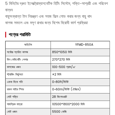
5 মিনিটের দ্রুত ইলেক্ট্রোম্যাগনেটিক হিটিং সিস্টেম, শক্তি-সাশ্রয়ী এবং পরিবেশ
বান্ধব
বায়ুসংক্রান্ত টান নিয়ন্ত্রণ এবং সহজ ফিল্ম লোড করার জন্য বায়ু খাদ
কাগজ সমতল এবং মসৃণ রাখার জন্য বিশেষ বিরোধী কার্ল প্রক্রিয়া
পণ্যের পরামিতি
আইটেম
YFMD-850A
সর্বোচ্চ স্তরিত কাগজ
850*1050 মিমি
মিন লেমিনেটিং পেপার
270*270 মিমি
কাগজের ওজন
100-500 গ্রাম/㎡
স্ট্যাকিং নির্ভুলতা
±2 মিমি
একক দিকে গতি
0~80মি/মিনিট
ডাবল সাইড স্পিড
0~60m/মিনিট (ঐচ্ছিক)
মোট শক্তি
28 কিলোওয়াট
সামগ্রিক মাত্রা
10500*1800*2000 মিমি
মোট ওজন
5500 কেজি