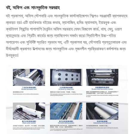
বই, অফিস এবং সাংস্কৃতিক সরবরাহ
বই প্রকাশনা, অফিস স্টেশনারি এবং সাংস্কৃতিক কাস্টমাইজেশন শিল্পেও সরঞ্জামটি ব্যাপকভাবে
ব্যবহৃত হয়। এটি হার্ডকভার বইয়ের কভার, ম্যাগাজিন, ছবির অ্যালবাম, ইয়ারবুক এবং
ক্যাটালগ প্রিন্টের পাশাপাশি দৈনন্দিন অফিস সরবরাহ যেমন বিজনেস কার্ড, খাম, মেনু, ওয়াল
ক্যালেন্ডার এবং গ্রিটিং কার্ডের জন্য ল্যামিনেশন সমর্থন করে। স্থিতিশীল উচ্চ-গতির
অপারেশন এবং সুনির্দিষ্ট স্তরিত প্রভাব সহ, এটি প্রকাশনা ঘর, স্টেশনারি প্রস্তুতকারক এবং
দীর্ঘমেয়াদী ক্রমাগত উত্পাদনের জন্য সাংস্কৃতিক এবং সৃজনশীল প্রক্রিয়াকরণ কর্মশালার জন্য
উপযুক্ত।