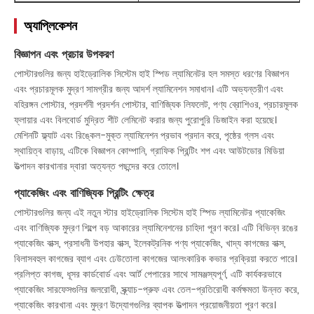
অ্যাপ্লিকেশন
বিজ্ঞাপন এবং প্রচার উপকরণ
পোস্টারগুলির জন্য হাইড্রোলিক সিস্টেম হাই স্পিড ল্যামিনেটর হল সমস্ত ধরণের বিজ্ঞাপন
এবং প্রচারমূলক মুদ্রণ সামগ্রীর জন্য আদর্শ ল্যামিনেশন সমাধান। এটি অভ্যন্তরীণ এবং
বহিরঙ্গন পোস্টার, প্রদর্শনী প্রদর্শন পোস্টার, বাণিজ্যিক লিফলেট, পণ্য ব্রোশিওর, প্রচারমূলক
ফ্লায়ার এবং বিলবোর্ড মুদ্রিত শীট লেমিনেট করার জন্য পুরোপুরি ডিজাইন করা হয়েছে।
মেশিনটি ফ্ল্যাট এবং রিঙ্কেল-মুক্ত ল্যামিনেশন প্রভাব প্রদান করে, পৃষ্ঠের গ্লস এবং
স্থায়িত্ব বাড়ায়, এটিকে বিজ্ঞাপন কোম্পানি, গ্রাফিক প্রিন্টিং শপ এবং আউটডোর মিডিয়া
উত্পাদন কারখানার দ্বারা অত্যন্ত পছন্দের করে তোলে।
প্যাকেজিং এবং বাণিজ্যিক প্রিন্টিং ক্ষেত্র
পোস্টারগুলির জন্য এই নতুন স্টার হাইড্রোলিক সিস্টেম হাই স্পিড ল্যামিনেটর প্যাকেজিং
এবং বাণিজ্যিক মুদ্রণ শিল্পে বড় আকারের ল্যামিনেশনের চাহিদা পূরণ করে। এটি বিভিন্ন রঙের
প্যাকেজিং বাক্স, প্রসাধনী উপহার বাক্স, ইলেকট্রনিক পণ্য প্যাকেজিং, খাদ্য কাগজের বাক্স,
বিলাসবহুল কাগজের ব্যাগ এবং ঢেউতোলা কাগজের আলংকারিক কভার প্রক্রিয়া করতে পারে।
প্রলিপ্ত কাগজ, ধূসর কার্ডবোর্ড এবং আর্ট পেপারের সাথে সামঞ্জস্যপূর্ণ, এটি কার্যকরভাবে
প্যাকেজিং সারফেসগুলির জলরোধী, স্ক্র্যাচ-প্রুফ এবং তেল-প্রতিরোধী কর্মক্ষমতা উন্নত করে,
প্যাকেজিং কারখানা এবং মুদ্রণ উদ্যোগগুলির ব্যাপক উত্পাদন প্রয়োজনীয়তা পূরণ করে।