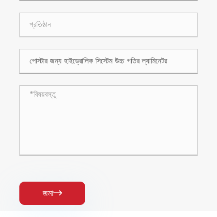
জমা
