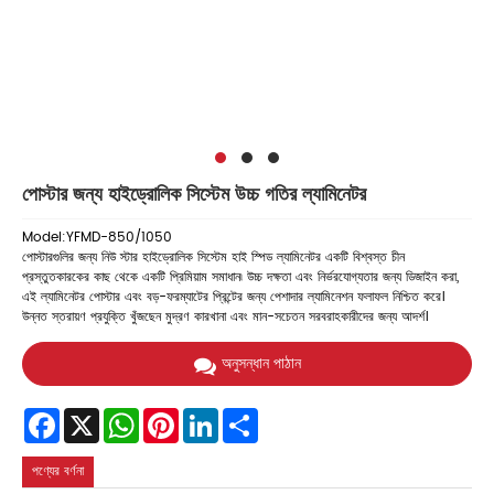
পোস্টার জন্য হাইড্রোলিক সিস্টেম উচ্চ গতির ল্যামিনেটর
Model:YFMD-850/1050
পোস্টারগুলির জন্য নিউ স্টার হাইড্রোলিক সিস্টেম হাই স্পিড ল্যামিনেটর একটি বিশ্বস্ত চীন
প্রস্তুতকারকের কাছ থেকে একটি প্রিমিয়াম সমাধান৷ উচ্চ দক্ষতা এবং নির্ভরযোগ্যতার জন্য ডিজাইন করা,
এই ল্যামিনেটর পোস্টার এবং বড়-ফরম্যাটের প্রিন্টের জন্য পেশাদার ল্যামিনেশন ফলাফল নিশ্চিত করে।
উন্নত স্তরায়ণ প্রযুক্তি খুঁজছেন মুদ্রণ কারখানা এবং মান-সচেতন সরবরাহকারীদের জন্য আদর্শ।
অনুসন্ধান পাঠান
Facebook
X
WhatsApp
Pinterest
LinkedIn
Share
পণ্যের বর্ণনা