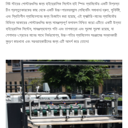
নিউ স্টারের পোস্টারগুলির জন্য হাইড্রোলিক সিস্টেম হাই স্পিড ল্যামিনেটর একটি বিশ্বস্ত
চীন প্রস্তুতকারকের কাছ থেকে একটি উচ্চ-পারফরম্যান্স লেমিনেটিং সমাধান। দ্রুত, সুনির্দিষ্ট,
এবং স্থিতিশীল ল্যামিনেশনের জন্য ডিজাইন করা হয়েছে, এই ফ্যাক্টরি-মানের ল্যামিনেটর
বিভিন্ন আকারের পোস্টারগুলির জন্য সামঞ্জস্যপূর্ণ ফলাফল নিশ্চিত করে। এটিতে একটি উন্নত
হাইড্রোলিক সিস্টেম, সামঞ্জস্যযোগ্য গতি এবং তাপমাত্রা এবং সুরক্ষা সুরক্ষা রয়েছে, যা
পেশাদার-গ্রেডের মানের সাথে নির্ভরযোগ্য, উচ্চ-গতির ল্যামিনেশন সরঞ্জামের সন্ধানকারী
মুদ্রণ কারখানা এবং সরবরাহকারীদের জন্য এটি আদর্শ করে তোলে।