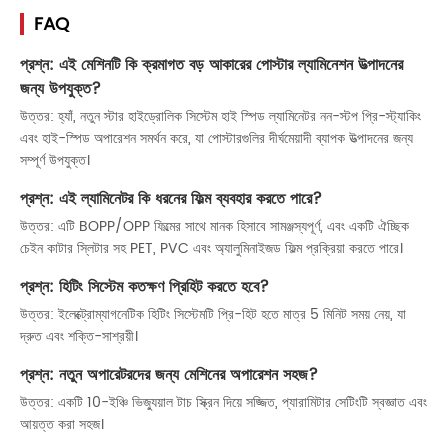
FAQ
প্রশ্ন: এই মেশিনটি কি ক্রমাগত বড় আকারের পোস্টার ল্যামিনেশন উত্পাদনের
জন্য উপযুক্ত?
উত্তর: হ্যাঁ, নতুন স্টার হাইড্রোলিক সিস্টেম হাই স্পিড ল্যামিনেটর নন-স্টপ প্রি-স্ট্যাকিং
এবং হাই-স্পিড অপারেশন সমর্থন করে, যা পোস্টারগুলির দীর্ঘমেয়াদী ব্যাপক উত্পাদনের জন্য
সম্পূর্ণ উপযুক্ত।
প্রশ্ন: এই ল্যামিনেটর কি ধরনের ফিল্ম ব্যবহার করতে পারে?
উত্তর: এটি BOPP/OPP ফিল্মের সাথে মানক হিসাবে সামঞ্জস্যপূর্ণ, এবং একটি ঐচ্ছিক
চেইন কাটার স্লিটার সহ PET, PVC এবং অ্যালুমিনাইজড ফিল্ম প্রক্রিয়া করতে পারে।
প্রশ্ন: হিটিং সিস্টেম কতক্ষণ প্রিহিট করতে হবে?
উত্তর: ইলেক্ট্রোম্যাগনেটিক হিটিং সিস্টেমটি প্রি-হিট হতে মাত্র 5 মিনিট সময় নেয়, যা
দ্রুত এবং শক্তি-সাশ্রয়ী।
প্রশ্ন: নতুন অপারেটরদের জন্য মেশিনের অপারেশন সহজ?
উত্তর: একটি 10-ইঞ্চি ভিজ্যুয়াল টাচ স্ক্রিন দিয়ে সজ্জিত, প্যারামিটার সেটিংটি স্বজ্ঞাত এবং
আয়ত্ত করা সহজ।