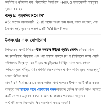
অবশিষ্টাংশ পরিষ্কার করা। বিস্তারিত নির্দেশিকা Feihua ব্যবহারকারী ম্যানুয়াল
প্রদান করা হয়.
প্রশ্ন 5: প্রত্যাশিত ROI কি?
A5: অনেক ব্যবহারকারী 12-18 মাসের মধ্যে শ্রম সঞ্চয়, দ্রুত উৎপাদন, এবং
উপাদান বর্জ্য হ্রাসের কারণে একটি ROI রিপোর্ট করে।
উপসংহার এবং যোগাযোগ
উপসংহারে, একটি বিনিয়োগ
উচ্চ ক্ষমতার উইন্ডো প্যাচিং মেশিন
ফেইহুয়া থেকে
উৎপাদনশীলতা, নির্ভুলতা, এবং খরচ দক্ষতা বাড়াতে চাওয়া নির্মাতাদের জন্য একটি
কৌশলগত সিদ্ধান্ত। এর উন্নত প্রযুক্তিগত বৈশিষ্ট্য থেকে অপারেশনাল
নির্ভরযোগ্যতা পর্যন্ত, এই মেশিনটি উচ্চ-ভলিউম উত্পাদন লাইন জুড়ে সামঞ্জস্যপূর্ণ
গুণমান নিশ্চিত করে।
আপনি যদি Feihua এর সমাধানগুলির সাথে আপনার উত্পাদন অপ্টিমাইজ করতে
প্রস্তুত হন,
আমাদের সাথে যোগাযোগ করুন
আমাদের মেশিন সম্পর্কে আরও জানতে,
একটি ডেমোর অনুরোধ করতে বা আপনার ব্যবসার প্রয়োজন অনুসারে
কাস্টমাইজেশন বিকল্পগুলি নিয়ে আলোচনা করতে আজই।