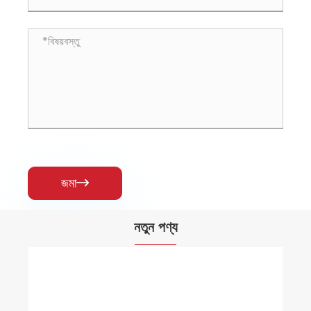
জমা

নতুন পণ্য