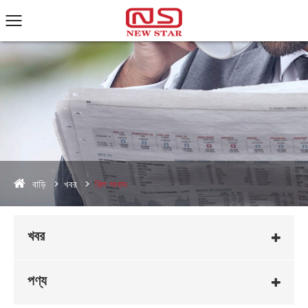
বাড়ি
খবর
শিল্প সংবাদ
খবর
পণ্য