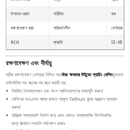
পরিমিত
কম
উপাদান বর্জ্য
পরিবর্তনশীল
ফেইহুয়া পর
রক্ষণাবেক্ষণ খরচ
মাঝারি
12-18 মাসের
ROI
রক্ষণাবেক্ষণ এবং দীর্ঘায়ু
সঠিক রক্ষণাবেক্ষণ ফেইহুয়া নিশ্চিত করে
উচ্চ ক্ষমতার উইন্ডো প্যাচিং মেশিন
ন্যূনতম
ডাউনটাইম সহ বছরের পর বছর স্থায়ী হয়:
নিয়মিত তৈলাক্তকরণ এবং অংশ প্রতিস্থাপনের সময়সূচী করুন।
মেশিনের অখণ্ডতা বজায় রাখতে প্রকৃত Feihua খুচরা যন্ত্রাংশ ব্যবহার
করুন।
যান্ত্রিক সমস্যাগুলি নির্দেশ করে এমন কোনও অস্বাভাবিক নিদর্শনগুলির
জন্য উত্পাদন লগগুলি পর্যবেক্ষণ করুন৷