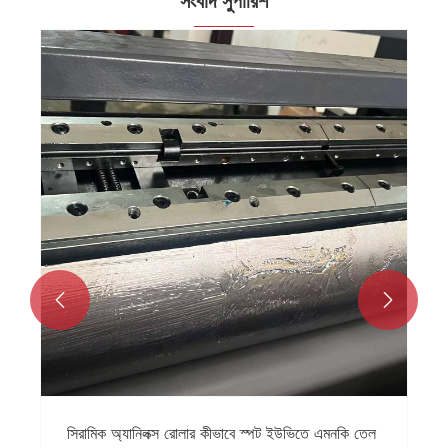
সংবাদ সুপারিশ


সিরামিক অ্যানিলক্স রোলার কীভাবে স্পট ইউভিতে এমনকি তেল