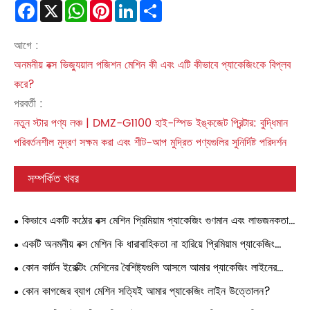
Facebook
X
WhatsApp
Pinterest
LinkedIn
Share
আগে :
অনমনীয় বক্স ভিজ্যুয়াল পজিশন মেশিন কী এবং এটি কীভাবে প্যাকেজিংকে বিপ্লব
করে?
পরবর্তী :
নতুন স্টার পণ্য লঞ্চ | DMZ-G1100 হাই-স্পিড ইঙ্কজেট প্রিন্টার: বুদ্ধিমান
পরিবর্তনশীল মুদ্রণ সক্ষম করা এবং শীট-আপ মুদ্রিত পণ্যগুলির সুনির্দিষ্ট পরিদর্শন
সম্পর্কিত খবর
কিভাবে একটি কঠোর বক্স মেশিন প্রিমিয়াম প্যাকেজিং গুণমান এবং লাভজনকতা
উন্নত করে?
একটি অনমনীয় বক্স মেশিন কি ধারাবাহিকতা না হারিয়ে প্রিমিয়াম প্যাকেজিং
স্কেল করার দ্রুততম উপায়?
কোন কার্টন ইরেক্টিং মেশিনের বৈশিষ্ট্যগুলি আসলে আমার প্যাকেজিং লাইনের
জন্য খরচ কমিয়ে দেয়?
কোন কাগজের ব্যাগ মেশিন সত্যিই আমার প্যাকেজিং লাইন উত্তোলন?