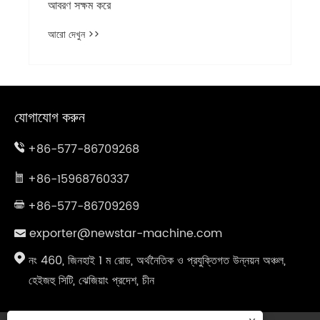
আবরণ সক্ষম করে
আরো দেখুন >>
যোগাযোগ করুন
+86-577-86709268
+86-15968760337
+86-577-86709269
exporter@newstar-machine.com
নং 460, জিনহাই 1 ম রোড, অর্থনৈতিক ও প্রযুক্তিগত উন্নয়ন অঞ্চল,
হেইজহু সিটি, ঝেজিয়াং প্রদেশ, চীন