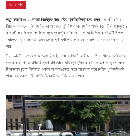
পণ্যের বর্ণনা
নতুন তারকা
সরবরাহ
সার্ভো নিয়ন্ত্রিত উচ্চ গতির ল্যামিনেটর
ব্যাগের জন্য
যা সার্ভো-চালিত
নিয়ন্ত্রণের সাথে, এই ল্যামিনেটর অত্যন্ত সুনির্দিষ্ট ওভারল্যাপিং অর্জন করে, দীর্ঘ-ফরম্যাটের
কাগজটি ল্যামিনেশন প্রক্রিয়া জুড়ে পুরোপুরি সারিবদ্ধ থাকে তা নিশ্চিত করে। এটি উচ্চ-
প্রান্তের প্যাকেজিংয়ের জন্য গুরুত্বপূর্ণ যেখানে গুণমান এবং নান্দনিকতা আলোচনার যোগ্য
নয়।
উচ্চ-ভলিউম অপারেশনের জন্য ডিজাইন করা, মেশিনটি অবিচ্ছিন্ন, উচ্চ-গতির ল্যামিনেশন
অফার করে, প্রতি ঘন্টায় উল্লেখযোগ্যভাবে আউটপুট বৃদ্ধি করে। বৃহৎ উত্পাদন সুবিধা এবং
বিলাসবহুল ব্র্যান্ড নির্মাতারা গুণমান বা সামঞ্জস্যের সাথে আপস না করে চাহিদাপূর্ণ অর্ডারগুলি
পরিচালনা করতে এই ল্যামিনেটরের উপর নির্ভর করতে পারে।