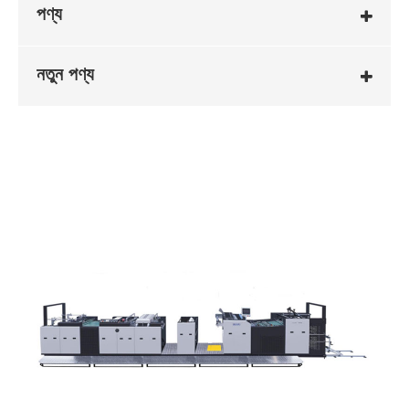
পণ্য
নতুন পণ্য