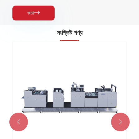
জমা

সংশ্লিষ্ট পণ্য
FHS-1050/1300 কোল্ড এবং হট লেমিনেটিং মেশিন
আরো দেখুন >>

