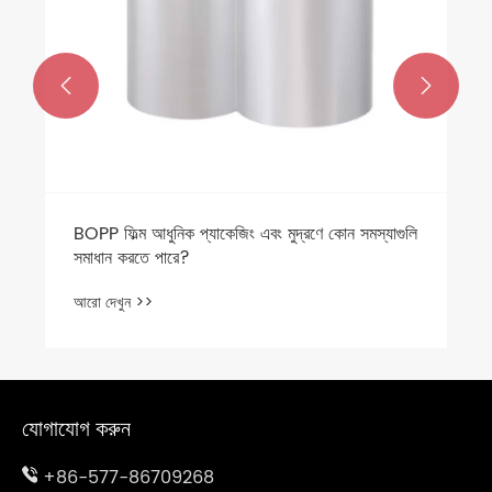


যোগাযোগ করুন
+86-577-86709268