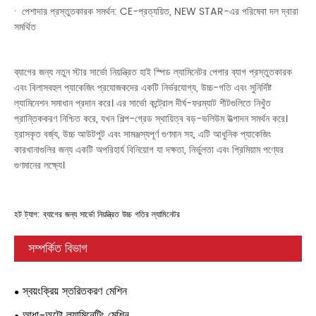
· পেশাদার প্রস্তুতকারক সমর্থন: CE-প্রত্যয়িত, NEW STAR-এর পরিষেবা দল দ্বারা
সমর্থিত
ব্যাগের জন্য নতুন স্টার সার্ভো নিয়ন্ত্রিত হাই স্পিড ল্যামিনেটর পেপার ব্যাগ প্রস্তুতকারক
এবং বিলাসবহুল প্যাকেজিং প্রযোজকদের একটি নির্ভরযোগ্য, উচ্চ-গতি এবং সুনির্দিষ্ট
ল্যামিনেশন সমাধান প্রদান করে। এর সার্ভো কন্ট্রোল দীর্ঘ-ফরম্যাট শীটগুলিতে নিখুঁত
প্রান্তিককরণ নিশ্চিত করে, যখন শিল্প-গ্রেড স্থায়িত্ব বড়-ভলিউম উত্পাদন সমর্থন করে।
হ্রাসকৃত বর্জ্য, উচ্চ আউটপুট এবং সামঞ্জস্যপূর্ণ গুণমান সহ, এটি আধুনিক প্যাকেজিং
কারখানাগুলির জন্য একটি অপরিহার্য বিনিয়োগ যা দক্ষতা, নির্ভুলতা এবং প্রিমিয়াম পণ্যের
গুণমানের লক্ষ্যে।
হট ট্যাগ: ব্যাগের জন্য সার্ভো নিয়ন্ত্রিত উচ্চ গতির ল্যামিনেটর
সম্পর্কিত বিভাগ
স্বয়ংক্রিয় স্তরিতকরণ মেশিন
আধা-অটো ল্যামিনেটিং মেশিন