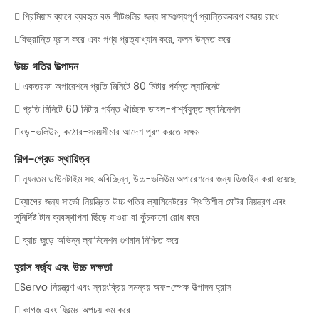
 প্রিমিয়াম ব্যাগে ব্যবহৃত বড় শীটগুলির জন্য সামঞ্জস্যপূর্ণ প্রান্তিককরণ বজায় রাখে
বিভ্রান্তি হ্রাস করে এবং পণ্য প্রত্যাখ্যান করে, ফলন উন্নত করে
উচ্চ গতির উত্পাদন
 একতরফা অপারেশনে প্রতি মিনিটে 80 মিটার পর্যন্ত ল্যামিনেট
 প্রতি মিনিটে 60 মিটার পর্যন্ত ঐচ্ছিক ডাবল-পার্শ্বযুক্ত ল্যামিনেশন
বড়-ভলিউম, কঠোর-সময়সীমার আদেশ পূরণ করতে সক্ষম
শিল্প-গ্রেড স্থায়িত্ব
 ন্যূনতম ডাউনটাইম সহ অবিচ্ছিন্ন, উচ্চ-ভলিউম অপারেশনের জন্য ডিজাইন করা হয়েছে
ব্যাগের জন্য সার্ভো নিয়ন্ত্রিত উচ্চ গতির ল্যামিনেটরের স্থিতিশীল মোটর নিয়ন্ত্রণ এবং
সুনির্দিষ্ট টান ব্যবস্থাপনা ছিঁড়ে যাওয়া বা কুঁচকানো রোধ করে
 ব্যাচ জুড়ে অভিন্ন ল্যামিনেশন গুণমান নিশ্চিত করে
হ্রাস বর্জ্য এবং উচ্চ দক্ষতা
Servo নিয়ন্ত্রণ এবং স্বয়ংক্রিয় সমন্বয় অফ-স্পেক উত্পাদন হ্রাস
 কাগজ এবং ফিল্মের অপচয় কম করে