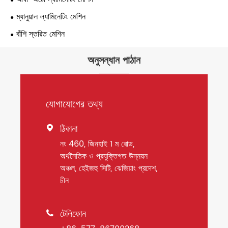
ম্যানুয়াল ল্যামিনেটিং মেশিন
বাঁশি স্তরিত মেশিন
অনুসন্ধান পাঠান
যোগাযোগের তথ্য
ঠিকানা

নং 460, জিনহাই 1 ম রোড,
অর্থনৈতিক ও প্রযুক্তিগত উন্নয়ন
অঞ্চল, হেইজহু সিটি, ঝেজিয়াং প্রদেশ,
চীন
টেলিফোন
