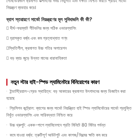
লেমিনেটরগুলি ক্রমাগত উত্পাদনের সময় নির্ভুলতা এবং দক্ষতা নিশ্চিত করতে প্রায়ই সার্ভো
নিয়ন্ত্রণ ব্যবহার করে।
ব্যাগ স্তরায়ণে সার্ভো নিয়ন্ত্রণের মূল সুবিধাগুলি কী কী?
 দীর্ঘ-ফরম্যাট শীটগুলির জন্য সঠিক ওভারল্যাপিং
 হ্রাসকৃত বর্জ্য এবং কম প্রত্যাখ্যাত পণ্য
স্থিতিশীল, ক্রমাগত উচ্চ গতির অপারেশন
 বড় ব্যাচ জুড়ে উন্নত মানের ধারাবাহিকতা
নতুন স্টার হাই-স্পিড ল্যামিনেটরে বিনিয়োগের কারণ
· ইন্ডাস্ট্রিয়াল-গ্রেড স্থায়িত্ব: বড় আকারের ক্রমাগত উৎপাদনের জন্য ডিজাইন করা
হয়েছে
· প্রিসিশন কন্ট্রোল: ব্যাগের জন্য সার্ভো নিয়ন্ত্রিত হাই স্পিড ল্যামিনেটরের সার্ভো প্রযুক্তি
নিখুঁত ওভারল্যাপিং এবং সারিবদ্ধতা নিশ্চিত করে
· উচ্চ থ্রুপুট: একক-পাশে ল্যামিনেশনে প্রতি মিনিটে 80 মিটার পর্যন্ত
· কমে যাওয়া বর্জ্য: ত্রুটিপূর্ণ আউটপুট এবং কাগজ/ফিল্মের ক্ষতি কম করে