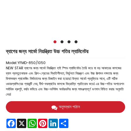
ব্যাগের জন্য সার্ভো নিয়ন্ত্রিত উচ্চ গতির ল্যামিনেটর
Model:YFMD-850/1050
NEW STAR ব্যাগের জন্য সার্ভো নিয়ন্ত্রিত হাই স্পিড ল্যামিনেটর তৈরি করে যা বড় আকারের কাগজের
ব্যাগ প্রস্তুতকারক এবং শিল্প-গ্রেডের স্থিতিশীলতা, নির্ভুলতা নিয়ন্ত্রণ এবং উচ্চ উত্পাদন দক্ষতার জন্য
বিলাসবহুল প্যাকেজিং নির্মাতাদের জন্য ডিজাইন করা হয়েছে। উন্নত সার্ভো প্রযুক্তির সাথে, এটি সঠিক
ওভারল্যাপিংয়ের গ্যারান্টি দেয়, দীর্ঘ-ফরম্যাটের কাগজে বিভ্রান্তি প্রতিরোধ করে। এর উচ্চ-গতির অপারেশন
সর্বাধিক থ্রুপুট, বর্জ্য কমিয়ে এবং উচ্চ-ভলিউম অর্ডারগুলির জন্য সামঞ্জস্যপূর্ণ গুণমান নিশ্চিত করার অনুমতি
দেয়।
অনুসন্ধান পাঠান
Facebook
X
WhatsApp
Pinterest
LinkedIn
Share