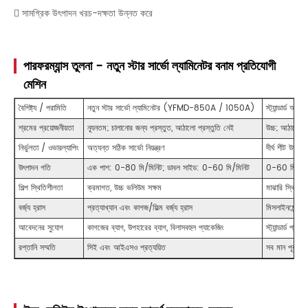
 সামগ্রিক উৎপাদন খরচ-দক্ষতা উন্নত করে
পারফরম্যান্স তুলনা - নতুন স্টার সার্ভো ল্যামিনেটর বনাম প্রতিযোগী
মেশিন
বৈশিষ্ট্য / পরামিতি
নতুন স্টার সার্ভো ল্যামিনেটর (YFMD-850A / 1050A)
স্ট্যান্ডার্ড আঠা
শ্রমের প্রয়োজনীয়তা
ন্যূনতম; চালানোর জন্য প্রস্তুত, আঠালো প্রস্তুতি নেই
উচ্চ; আঠালো মি
নির্ভুলতা / ওভারল্যাপিং
অত্যন্ত সঠিক সার্ভো নিয়ন্ত্রণ
দীর্ঘ শীট উপ
উৎপাদন গতি
এক পাশ: 0-80 মি/মিনিট; ডাবল সাইড: 0-60 মি/মিনিট
0-60 মি/মিন
শিল্প স্থিতিশীলতা
ক্রমাগত, উচ্চ ভলিউম সক্ষম
মাঝারি স্থিতিশ
বর্জ্য হ্রাস
প্রত্যাখ্যান এবং কাগজ/ফিল্ম বর্জ্য হ্রাস
মিসলাইনমেন্ট থে
আবেদনের সুযোগ
কাগজের ব্যাগ, উপহারের ব্যাগ, বিলাসবহুল প্যাকেজিং
স্ট্যান্ডার্ড প্যাক
রপ্তানি সম্মতি
সিই এবং আইএসও প্রত্যয়িত
সব মান পূরণ ন