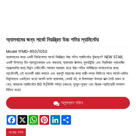
অ্যালবামের জন্য সার্ভো নিয়ন্ত্রিত উচ্চ গতির ল্যামিনেটর
Model:YFMD-850/1050
অ্যালবামের জন্য একটি নির্ভরযোগ্য সার্ভো নিয়ন্ত্রিত উচ্চ গতির ল্যামিনেটর খুঁজছেন? NEW STAR,
একটি বিশ্বস্ত চীন প্রস্তুতকারক এবং কারখানা, অ্যালবাম উত্পাদন, বুকবাইন্ডিং এবং প্রিমিয়াম প্যাকেজিং
প্রকল্পগুলির জন্য নির্ভুল লেমিনেটিং সমাধান সরবরাহ করে৷ উচ্চ-গতির অবিচ্ছিন্ন অপারেশনের জন্য
প্রকৌশলী, এই মডেলটি বর্জ্য কমাতে এবং থ্রুপুট বাড়ানোর জন্য ভারী-শুল্ক নির্মাণের সাথে সার্ভো-চালিত
নির্ভুলতাকে একত্রিত করে। আপনি ফটো অ্যালবাম, মেমরি বই, বা বিলাসবহুল উপহার বাক্স তৈরি করুন না
কেন, আমাদের ল্যামিনেটর 80 মি/মিনিট পর্যন্ত চকচকে, বুদ্বুদ-মুক্ত এবং ক্রিজ-প্রতিরোধী ফলাফল
নিশ্চিত করে।
অনুসন্ধান পাঠান
Facebook
X
WhatsApp
Pinterest
LinkedIn
Share
পণ্যের বর্ণনা