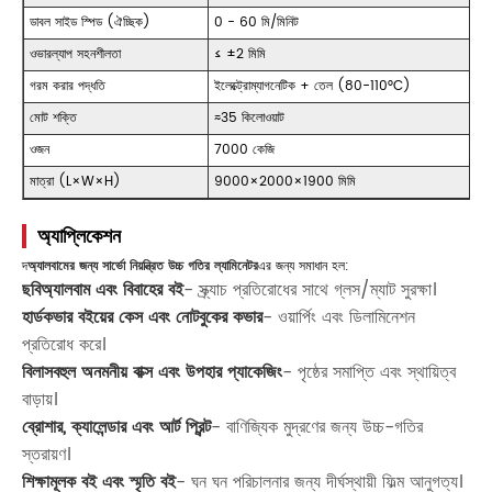
ডাবল সাইড স্পিড (ঐচ্ছিক)
0 - 60 মি/মিনিট
ওভারল্যাপ সহনশীলতা
≤ ±2 মিমি
গরম করার পদ্ধতি
ইলেক্ট্রোম্যাগনেটিক + তেল (80-110°C)
মোট শক্তি
≈35 কিলোওয়াট
ওজন
7000 কেজি
মাত্রা (L×W×H)
9000×2000×1900 মিমি
অ্যাপ্লিকেশন
দ
অ্যালবামের জন্য সার্ভো নিয়ন্ত্রিত উচ্চ গতির ল্যামিনেটর
এর জন্য সমাধান হল:
ছবি
অ্যালবাম এবং বিবাহের বই
- স্ক্র্যাচ প্রতিরোধের সাথে গ্লস/ম্যাট সুরক্ষা।
হার্ডকভার বইয়ের কেস এবং নোটবুকের কভার
- ওয়ার্পিং এবং ডিলামিনেশন
প্রতিরোধ করে।
বিলাসবহুল অনমনীয় বাক্স এবং উপহার প্যাকেজিং
- পৃষ্ঠের সমাপ্তি এবং স্থায়িত্ব
বাড়ায়।
ব্রোশার, ক্যালেন্ডার এবং আর্ট প্রিন্ট
- বাণিজ্যিক মুদ্রণের জন্য উচ্চ-গতির
স্তরায়ণ।
শিক্ষামূলক বই এবং স্মৃতি বই
- ঘন ঘন পরিচালনার জন্য দীর্ঘস্থায়ী ফিল্ম আনুগত্য।