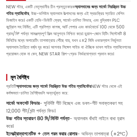
NEW স্টার, একটি নেতৃস্থানীয় চীন প্রস্তুতকারক
অ্যালবামের জন্য সার্ভো নিয়ন্ত্রিত উচ্চ
গতির ল্যামিনেটর
, উচ্চ-ভলিউম অ্যালবাম উত্পাদনের জন্য এই স্বয়ংক্রিয় স্তরিত মেশিন
ডিজাইন করে। একটি হেভি-ডিউটি ​​ফ্রেম, সার্ভো-চালিত ফিডার, এবং বুদ্ধিমান PLC
কন্ট্রোল সহ নির্মিত, এটি প্রলিপ্ত কাগজ, আর্ট পেপার এবং কার্ডবোর্ডে 100 থেকে 500
গ্রাম/মি² পর্যন্ত সামঞ্জস্যপূর্ণ ফিল্ম আনুগত্য নিশ্চিত করে। ডুয়াল-জোন হিটিং সিস্টেমটি 8
মিনিটের মধ্যে অপারেটিং তাপমাত্রায় পৌঁছে যায়, যখন ≤±2 মিমি ওভারল্যাপ নির্ভুলতা
অ্যালবাম তৈরিতে বর্জ্য দূর করে। আপনার সিঙ্গেল সাইড বা ঐচ্ছিক ডাবল সাইড ল্যামিনেশনের
প্রয়োজন হোক না কেন, NEW STAR শিল্প-গ্রেড নির্ভরযোগ্যতা প্রদান করে।
মূল বৈশিষ্ট্য
প্রতিটি
অ্যালবামের জন্য সার্ভো নিয়ন্ত্রিত উচ্চ গতির ল্যামিনেটর
NEW স্টার থেকে এই
কর্মক্ষমতা-চালিত বৈশিষ্ট্যগুলি অন্তর্ভুক্ত করে:
সার্ভো অফসেট ফিডার
- সুনির্দিষ্ট শীট বিচ্ছেদ এবং ডবল-শীট সনাক্তকরণ সহ
12,000 শীট/ঘন্টা পর্যন্ত ফিড।
উচ্চ গতির স্তরায়ণ 80 মি/মিনিট পর্যন্ত
- অ্যালবাম বাঁধাই লাইনে বাধা হ্রাস
করে।
ইলেক্ট্রোম্যাগনেটিক + তেল গরম করার রোলার
- অভিন্ন তাপমাত্রা (±2°C)