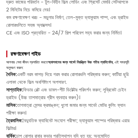
দ্রুত কাজের পরিবর্তন - টুল-বিহীন ফিল্ম লোডিং এবং প্রিসেট মেমরি সেটআপকে
2 মিনিটের নিচে কমিয়ে দেয়।
কম রক্ষণাবেক্ষণ খরচ - মডুলার নির্মাণ, তেল-মুক্ত ভ্যাকুয়াম পাম্প, এবং ড্রাইভ
রোলারগুলিতে সহজ অ্যাক্সেস।
CE এবং ISO প্রত্যয়িত - 24/7 শিল্প পরিবেশ সহ্য করার জন্য নির্মিত।
রক্ষণাবেক্ষণ গাইড
আপনার সেবা জীবন প্রসারিত করতে
অ্যালবামের জন্য সার্ভো নিয়ন্ত্রিত উচ্চ গতির ল্যামিনেটর
, এই সময়সূচী
অনুসরণ করুন:
দৈনিক:
একটি নরম কাপড় দিয়ে গরম করার রোলারগুলি পরিষ্কার করুন; কাটিয়া ছুরি
এলাকা থেকে ফিল্ম অবশিষ্টাংশ অপসারণ.
সাপ্তাহিক:
ফিডার বেল্ট এবং ডাবল-শীট ডিটেক্টর পরিদর্শন করুন; লুব্রিকেট চেইন
ড্রাইভ (উচ্চ তাপমাত্রার গ্রীস ব্যবহার করুন)।
মাসিক:
তাপমাত্রা সেন্সর ক্রমাঙ্কন; ধুলো জমার জন্য সার্ভো মোটর কুলিং ফ্যান
পরীক্ষা করুন।
ত্রৈমাসিক:
বৈদ্যুতিক ক্যাবিনেট সংযোগ পরীক্ষা; ভ্যাকুয়াম পাম্পের পরিষ্কার এয়ার
ফিল্টার।
বার্ষিক:
চাপ রোলার রাবার কভার প্রতিস্থাপন যদি ধৃত হয়; অনুমোদিত