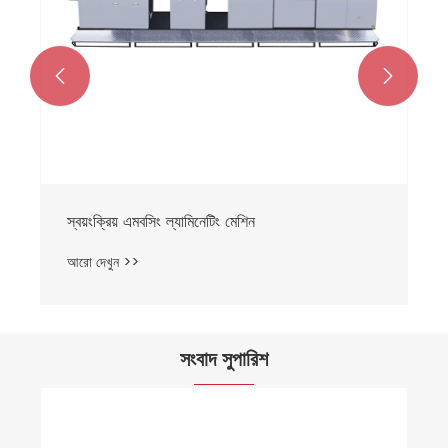


স্বয়ংক্রিয় এমবসিং ল্যামিনেটিং মেশিন
আরো দেখুন >>
সংবাদ সুপারিশ