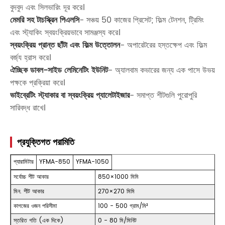
বুদবুদ এবং সিলভারিং দূর করে।
মেমরি সহ টাচস্ক্রিন পিএলসি
- সঞ্চয় 50 কাজের প্রিসেট; ফিল্ম টেনশন, ট্রিমিং
এবং স্ট্যাকিং স্বয়ংক্রিয়ভাবে সামঞ্জস্য করে।
স্বয়ংক্রিয় প্রান্ত ছাঁটা এবং ফিল্ম উত্তোলন
- অপারেটরের হস্তক্ষেপ এবং ফিল্ম
বর্জ্য হ্রাস করে।
ঐচ্ছিক ডাবল-সাইড লেমিনেটিং ইউনিট
- অ্যালবাম কভারের জন্য এক পাসে উভয়
পক্ষকে প্রক্রিয়া করে।
ভাইব্রেটিং স্ট্যাকার বা স্বয়ংক্রিয় প্যালেটাইজার
- সমাপ্ত শীটগুলি পুরোপুরি
সারিবদ্ধ রাখে।
প্রযুক্তিগত পরামিতি
প্যারামিটার
YFMA-850
YFMA-1050
সর্বোচ্চ শীট আকার
850×1000 মিমি
মিন. শীট আকার
270×270 মিমি
কাগজের ওজন পরিসীমা
100 - 500 গ্রাম/মি²
স্তরিত গতি (এক দিকে)
0 - 80 মি/মিনিট