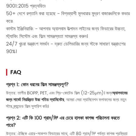
9001:2015 প্রত্যয়িত৷
50+ দেশে রপ্তানি করা হয়েছে - বিশ্বব্যাপী মূলধারার মুদ্রণ বাজারগুলিকে কভার
করে৷
কাস্টম ইঞ্জিনিয়ারিং - আপনার অ্যালবাম উত্পাদন লাইনের জন্য ফিডারের উচ্চতা,
স্ট্যাকিং সিস্টেম এবং ফিল্ম সামঞ্জস্যতা সামঞ্জস্য করুন।
24/7 খুচরা যন্ত্রাংশ সমর্থন - দ্রুত ডেলিভারির জন্য স্টকে সাধারণ যন্ত্রাংশের
90%।
FAQ
প্রশ্ন 1: কোন ধরনের ফিল্ম সামঞ্জস্যপূর্ণ?
উত্তর: তাপীয় BOPP, PET, এবং প্রি-কোটেড ফিল্ম (12-25μm)। জন্য
অ্যালবামের
জন্য সার্ভো নিয়ন্ত্রিত উচ্চ গতির ল্যামিনেটর
, আমরা সেরা ল্যামিনেশন ফলাফলের জন্য নতুন
স্টার ব্র্যান্ডেড ফিল্ম সুপারিশ করি।
প্রশ্ন 2: এটি কি 100 গ্রাম/মি² এর চেয়ে হালকা কাগজ পরিচালনা করতে
পারে?
উত্তর: ঐচ্ছিক এয়ার-সাকশন ফিডারের সাথে, এটি 80 গ্রাম/মি² পর্যন্ত কাগজ প্রক্রিয়া