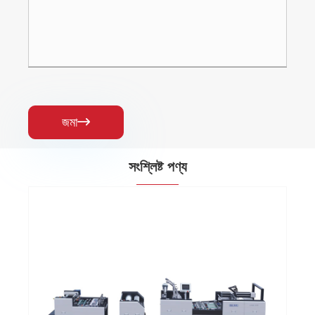
জমা

সংশ্লিষ্ট পণ্য