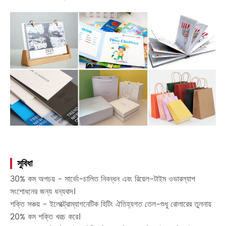
সুবিধা
30% কম অপচয় - সার্ভো-চালিত নিবন্ধন এবং রিয়েল-টাইম ওভারল্যাপ
সংশোধনের জন্য ধন্যবাদ।
শক্তি সঞ্চয় - ইলেক্ট্রোম্যাগনেটিক হিটিং ঐতিহ্যগত তেল-শুধু রোলারের তুলনায়
20% কম শক্তি খরচ করে।