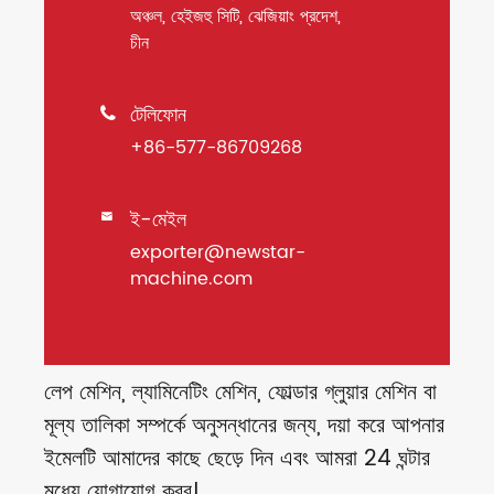
অঞ্চল, হেইজহু সিটি, ঝেজিয়াং প্রদেশ,
চীন
টেলিফোন

+86-577-86709268
ই-মেইল

exporter@newstar-
machine.com
লেপ মেশিন, ল্যামিনেটিং মেশিন, ফোল্ডার গ্লুয়ার মেশিন বা
মূল্য তালিকা সম্পর্কে অনুসন্ধানের জন্য, দয়া করে আপনার
ইমেলটি আমাদের কাছে ছেড়ে দিন এবং আমরা 24 ঘন্টার
মধ্যে যোগাযোগ করব।