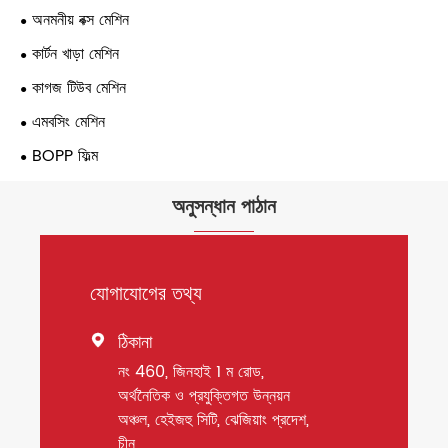
অনমনীয় বক্স মেশিন
কার্টন খাড়া মেশিন
কাগজ টিউব মেশিন
এমবসিং মেশিন
BOPP ফিল্ম
অনুসন্ধান পাঠান
যোগাযোগের তথ্য
ঠিকানা

নং 460, জিনহাই 1 ম রোড,
অর্থনৈতিক ও প্রযুক্তিগত উন্নয়ন
অঞ্চল, হেইজহু সিটি, ঝেজিয়াং প্রদেশ,
চীন