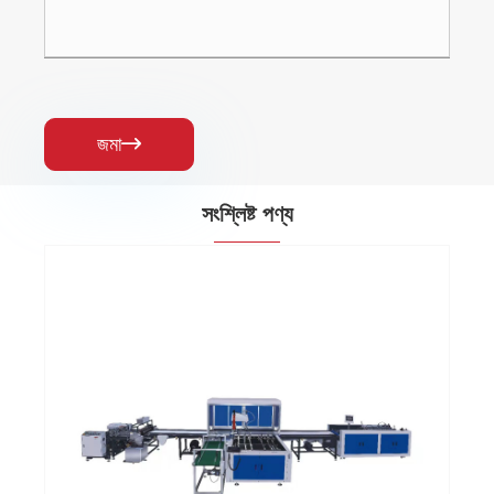
জমা

সংশ্লিষ্ট পণ্য