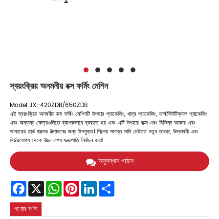
স্বয়ংক্রিয় অনমনীয় বক্স ফর্মিং মেশিন
Model:JX-420ZDB/650ZDB
এই স্বয়ংক্রিয় অনমনীয় বক্স ফর্মিং মেশিনটি উপহার প্যাকেজিং, খাদ্য প্যাকেজিং, ফার্মাসিউটিক্যাল প্যাকেজিং
এবং অন্যান্য ক্ষেত্রগুলিতে ব্যাপকভাবে ব্যবহৃত হয় এবং এটি উপহার বাক্স এবং বিভিন্ন আকার এবং
আকারের হার্ড বাক্সের উত্পাদনের জন্য উপযুক্ত। শিল্পের সমস্ত দাবি মেটাতে নতুন তারকা, উদ্ভাবনী এবং
নির্ভরযোগ্য থেকে উচ্চ-শেষ যন্ত্রপাতি নির্বাচন করা।
অনুসন্ধান পাঠান
Facebook
X
WhatsApp
Pinterest
LinkedIn
Share
পণ্যের বর্ণনা