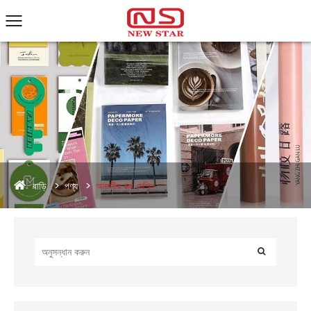
বাড়ি
পণ্য
অনমনীয় বক্স মেশিন