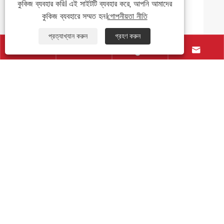
কুকিজ ব্যবহার করি। এই সাইটটি ব্যবহার করে, আপনি আমাদের
কুকিজ ব্যবহারে সম্মত হন।
গোপনীয়তা নীতি
আরো দেখুন >>
প্রত্যাখ্যান করুন
গ্রহণ করুন




যোগাযোগ করুন
+86-577-86709268
+86-15968760337
+86-577-86709269
exporter@newstar-machine.com
নং 460, জিনহাই 1 ম রোড, অর্থনৈতিক ও প্রযুক্তিগত উন্নয়ন অঞ্চল,
হেইজহু সিটি, ঝেজিয়াং প্রদেশ, চীন