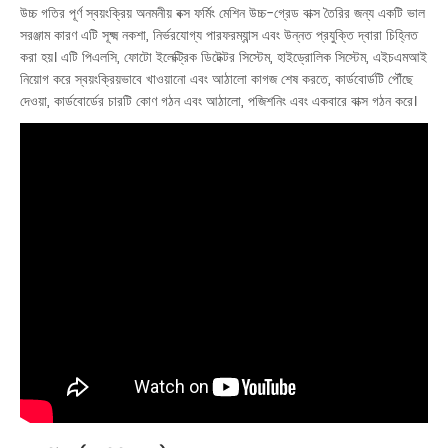
উচ্চ গতির পূর্ণ স্বয়ংক্রিয় অনমনীয় বক্স ফর্মিং মেশিন উচ্চ-গ্রেড বাক্স তৈরির জন্য একটি ভাল
সরঞ্জাম কারণ এটি সূক্ষ্ম নকশা, নির্ভরযোগ্য পারফরম্যান্স এবং উন্নত প্রযুক্তি দ্বারা চিহ্নিত
করা হয়। এটি পিএলসি, ফোটো ইলেক্ট্রিক ডিটেক্টর সিস্টেম, হাইড্রোলিক সিস্টেম, এইচএমআই
নিয়োগ করে স্বয়ংক্রিয়ভাবে খাওয়ানো এবং আঠালো কাগজ শেষ করতে, কার্ডবোর্ডটি পৌঁছে
দেওয়া, কার্ডবোর্ডের চারটি কোণ গঠন এবং আঠালো, পজিশনিং এবং একবারে বাক্স গঠন করে।